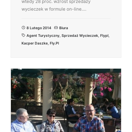
wtedy 28 proc. wzrost sprzedaży
wycieczek w formule on-line.…
8 Lutego 2014
Biura
Agent Turystyczny
,
Sprzedaż Wycieczek
,
Flypl
,
Kacper Daszke
,
Fly.pl