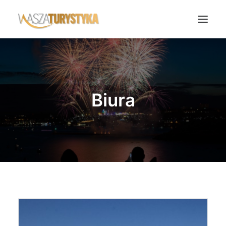
Księga wspomnień
Biura podróży
Biura
Transport
Noclegi
Polska
Świat
Podcasty
Rok Kobiet
Wasze Podróże