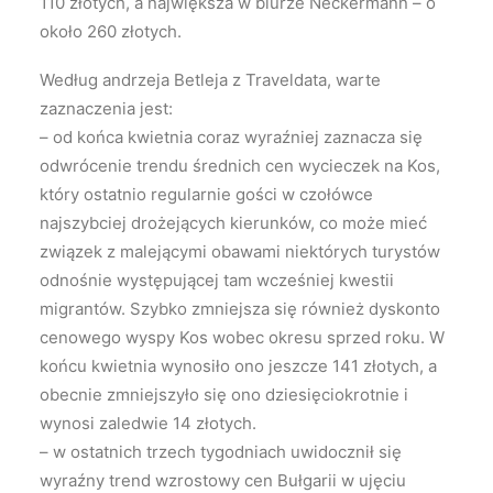
110 złotych, a największa w biurze Neckermann – o
około 260 złotych.
Według andrzeja Betleja z Traveldata, warte
zaznaczenia jest:
– od końca kwietnia coraz wyraźniej zaznacza się
odwrócenie trendu średnich cen wycieczek na Kos,
który ostatnio regularnie gości w czołówce
najszybciej drożejących kierunków, co może mieć
związek z malejącymi obawami niektórych turystów
odnośnie występującej tam wcześniej kwestii
migrantów. Szybko zmniejsza się również dyskonto
cenowego wyspy Kos wobec okresu sprzed roku. W
końcu kwietnia wynosiło ono jeszcze 141 złotych, a
obecnie zmniejszyło się ono dziesięciokrotnie i
wynosi zaledwie 14 złotych.
– w ostatnich trzech tygodniach uwidocznił się
wyraźny trend wzrostowy cen Bułgarii w ujęciu