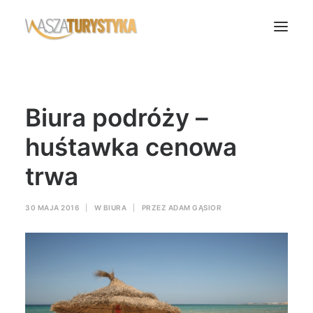
Księga wspomnień
Biura podróży –
Biura podróży
Transport
huśtawka cenowa
Noclegi
trwa
Polska
Świat
30 MAJA 2016
|
W
BIURA
|
PRZEZ
ADAM GĄSIOR
Podcasty
Rok Kobiet
Wasze Podróże