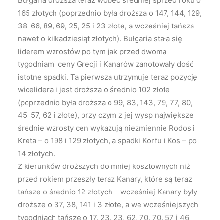
Bułgaria droższa teraz wobec średniej sprzed roku o
165 złotych (poprzednio była droższa o 147, 144, 129,
38, 66, 89, 69, 25, 25 i 23 złote, a wcześniej tańsza
nawet o kilkadziesiąt złotych). Bułgaria stała się
liderem wzrostów po tym jak przed dwoma
tygodniami ceny Grecji i Kanarów zanotowały dość
istotne spadki. Ta pierwsza utrzymuje teraz pozycję
wicelidera i jest droższa o średnio 102 złote
(poprzednio była droższa o 99, 83, 143, 79, 77, 80,
45, 57, 62 i złote), przy czym z jej wysp największe
średnie wzrosty cen wykazują niezmiennie Rodos i
Kreta – o 198 i 129 złotych, a spadki Korfu i Kos – po
14 złotych.
Z kierunków droższych do mniej kosztownych niż
przed rokiem przeszły teraz Kanary, które są teraz
tańsze o średnio 12 złotych – wcześniej Kanary były
droższe o 37, 38, 141 i 3 złote, a we wcześniejszych
tygodniach tańsze o 17, 23, 23, 62, 70, 70, 57 i 46