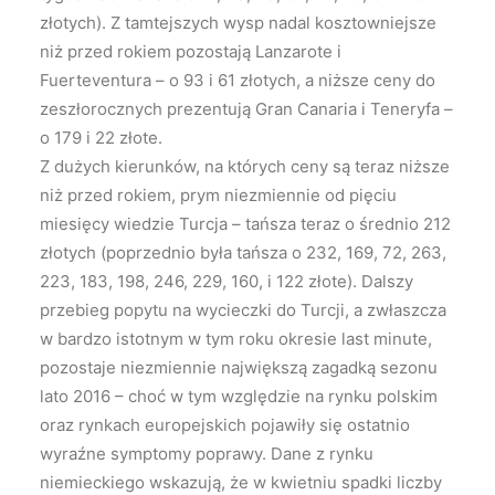
złotych). Z tamtejszych wysp nadal kosztowniejsze
niż przed rokiem pozostają Lanzarote i
Fuerteventura – o 93 i 61 złotych, a niższe ceny do
zeszłorocznych prezentują Gran Canaria i Teneryfa –
o 179 i 22 złote.
Z dużych kierunków, na których ceny są teraz niższe
niż przed rokiem, prym niezmiennie od pięciu
miesięcy wiedzie Turcja – tańsza teraz o średnio 212
złotych (poprzednio była tańsza o 232, 169, 72, 263,
223, 183, 198, 246, 229, 160, i 122 złote). Dalszy
przebieg popytu na wycieczki do Turcji, a zwłaszcza
w bardzo istotnym w tym roku okresie last minute,
pozostaje niezmiennie największą zagadką sezonu
lato 2016 – choć w tym względzie na rynku polskim
oraz rynkach europejskich pojawiły się ostatnio
wyraźne symptomy poprawy. Dane z rynku
niemieckiego wskazują, że w kwietniu spadki liczby