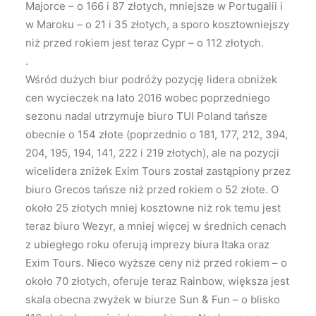
Majorce – o 166 i 87 złotych, mniejsze w Portugalii i
w Maroku – o 21 i 35 złotych, a sporo kosztowniejszy
niż przed rokiem jest teraz Cypr – o 112 złotych.
.
Wśród dużych biur podróży pozycję lidera obniżek
cen wycieczek na lato 2016 wobec poprzedniego
sezonu nadal utrzymuje biuro TUI Poland tańsze
obecnie o 154 złote (poprzednio o 181, 177, 212, 394,
204, 195, 194, 141, 222 i 219 złotych), ale na pozycji
wicelidera zniżek Exim Tours został zastąpiony przez
biuro Grecos tańsze niż przed rokiem o 52 złote. O
około 25 złotych mniej kosztowne niż rok temu jest
teraz biuro Wezyr, a mniej więcej w średnich cenach
z ubiegłego roku oferują imprezy biura Itaka oraz
Exim Tours. Nieco wyższe ceny niż przed rokiem – o
około 70 złotych, oferuje teraz Rainbow, większa jest
skala obecna zwyżek w biurze Sun & Fun – o blisko