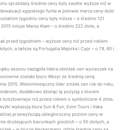
onu sprzedaży średnie ceny były zwykle wyższe niż w
 dewaluacji egipskiego funta w połowie marca ceny dość
ostatnim tygodniu ceny były niższe – o średnio 121
2015 notuje Marsa Alam – o średnio 222 złote, a
jak przed tygodniem – wyższe ceny niż przed rokiem
otych, a tańsze są Portugalia Majorka i Cypr – o 78, 60 i
ątku sezonu nastąpiła lidera obniżek cen wycieczek na
ponownie zostało biuro Wezyr ze średnią ceną
nie 2015. Wielomiesięczny lider zniżek cen rok do roku,
iceliderem, dodatkowo dzieląc tę pozycję z biurem
z kosztowniejsi niż przed rokiem o symboliczne 4 złote.
yżki wykazują biura Sun & Fun, Exim Tours i Itaka
yraźniej przewyższają ubiegłoroczny poziom ceny w
ie drożejących kierunkach greckich – o 50 złotych, a
niżek – w biurze Neckermann, gdzie średnie ceny są