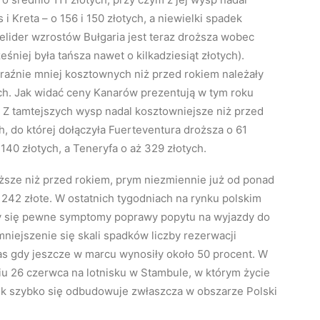
 Kreta – o 156 i 150 złotych, a niewielki spadek
celider wzrostów Bułgaria jest teraz droższa wobec
eśniej była tańsza nawet o kilkadziesiąt złotych).
aźnie mniej kosztownych niż przed rokiem należały
tych. Jak widać ceny Kanarów prezentują w tym roku
Z tamtejszych wysp nadal kosztowniejsze niż przed
, do której dołączyła Fuerteventura droższa o 61
140 złotych, a Teneryfa o aż 329 złotych.
iższe niż przed rokiem, prym niezmiennie już od ponad
o 242 złote. W ostatnich tygodniach na rynku polskim
ły się pewne symptomy poprawy popytu na wyjazdy do
niejszenie się skali spadków liczby rezerwacji
as gdy jeszcze w marcu wynosiły około 50 procent. W
iu 26 czerwca na lotnisku w Stambule, w którym życie
nek szybko się odbudowuje zwłaszcza w obszarze Polski