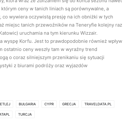
y, która wraz ze zbliżaniem się do końca sezonu nawet
a, którym ceny w tanich liniach są porównywalne, a
 co wywiera oczywistą presję na ich obniżki w tych
daż miejsc tanich przewoźników na Teneryfie kolejny raz
 Katowic) uruchamia na tym kierunku Wizzair.
 na wyspę Korfu. Jest to prawdopodobnie również wpływ
em ostatnio ceny weszły tam w wyraźny trend
gą o coraz silniejszym przenikaniu się sytuacji
ystyki z biurami podróży oraz wyjazdów
ETLEJ
BUŁGARIA
CYPR
GRECJA
TRAVELDATA.PL
ATAPL
TURCJA