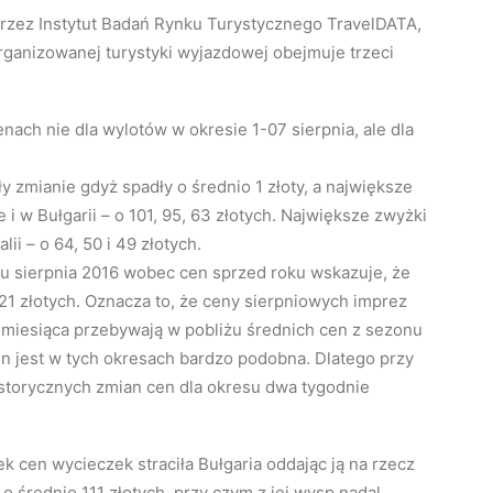
rzez Instytut Badań Rynku Turystycznego TravelDATA,
ganizowanej turystyki wyjazdowej obejmuje trzeci
nach nie dla wylotów w okresie 1-07 sierpnia, ale dla
 zmianie gdyż spadły o średnio 1 złoty, a największe
 i w Bułgarii – o 101, 95, 63 złotych. Największe zwyżki
ii – o 64, 50 i 49 złotych.
iu sierpnia 2016 wobec cen sprzed roku wskazuje, że
21 złotych. Oznacza to, że ceny sierpniowych imprez
 miesiąca przebywają w pobliżu średnich cen z sezonu
cen jest w tych okresach bardzo podobna. Dlatego przy
istorycznych zmian cen dla okresu dwa tygodnie
 cen wycieczek straciła Bułgaria oddając ją na rzecz
 o średnio 111 złotych, przy czym z jej wysp nadal