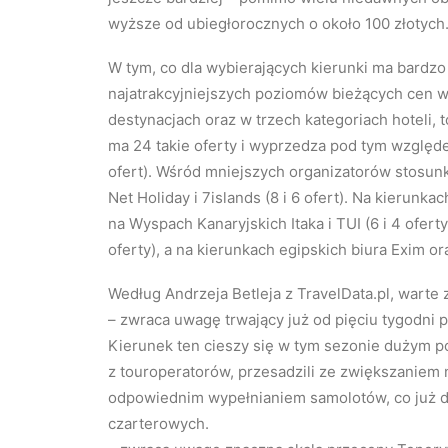
wyższe od ubiegłorocznych o około 100 złotych
W tym, co dla wybierających kierunki ma bardzo 
najatrakcyjniejszych poziomów bieżących cen w
destynacjach oraz w trzech kategoriach hoteli, 
ma 24 takie oferty i wyprzedza pod tym względem
ofert). Wśród mniejszych organizatorów stosunk
Net Holiday i 7islands (8 i 6 ofert). Na kierunka
na Wyspach Kanaryjskich Itaka i TUI (6 i 4 ofert
oferty), a na kierunkach egipskich biura Exim or
Według Andrzeja Betleja z TravelData.pl, warte z
– zwraca uwagę trwający już od pięciu tygodni 
Kierunek ten cieszy się w tym sezonie dużym p
z touroperatorów, przesadzili ze zwiększaniem 
odpowiednim wypełnianiem samolotów, co już d
czarterowych.