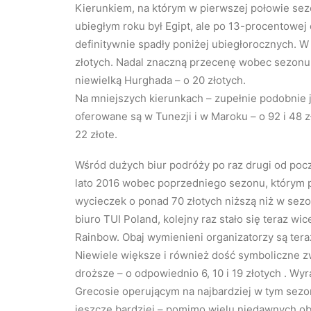
Kierunkiem, na którym w pierwszej połowie sez
ubiegłym roku był Egipt, ale po 13-procentowej
definitywnie spadły poniżej ubiegłorocznych. W 
złotych. Nadal znaczną przecenę wobec sezonu 
niewielką Hurghada – o 20 złotych.
Na mniejszych kierunkach – zupełnie podobnie 
oferowane są w Tunezji i w Maroku – o 92 i 48 zł
22 złote.
Wśród dużych biur podróży po raz drugi od pocz
lato 2016 wobec poprzedniego sezonu, którym 
wycieczek o ponad 70 złotych niższą niż w sezo
biuro TUI Poland, kolejny raz stało się teraz w
Rainbow. Obaj wymienieni organizatorzy są tera
Niewiele większe i również dość symboliczne zw
droższe – o odpowiednio 6, 10 i 19 złotych . W
Grecosie operującym na najbardziej w tym sezon
jeszcze bardziej – pomimo wielu niedawnych ob