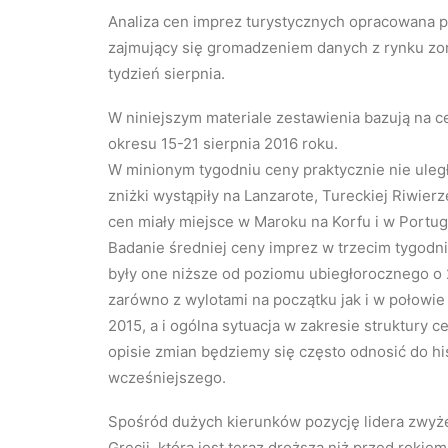
Analiza cen imprez turystycznych opracowana p
zajmujący się gromadzeniem danych z rynku zor
tydzień sierpnia.
W niniejszym materiale zestawienia bazują na ce
okresu 15-21 sierpnia 2016 roku.
W minionym tygodniu ceny praktycznie nie uległy
zniżki wystąpiły na Lanzarote, Tureckiej Riwierze
cen miały miejsce w Maroku na Korfu i w Portugal
Badanie średniej ceny imprez w trzecim tygodn
były one niższe od poziomu ubiegłorocznego o 
zarówno z wylotami na początku jak i w połowie
2015, a i ogólna sytuacja w zakresie struktury 
opisie zmian będziemy się często odnosić do h
wcześniejszego.
Spośród dużych kierunków pozycję lidera zwyżek
Grecji, która jest teraz droższa niż przed rokiem