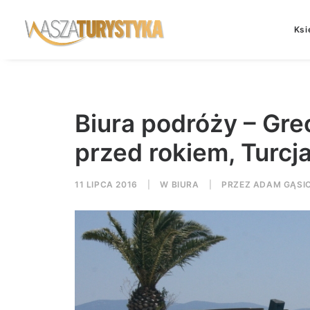
Ksi
Biura podróży – Gre
przed rokiem, Turcja
11 LIPCA 2016
|
W
BIURA
|
PRZEZ
ADAM GĄSI