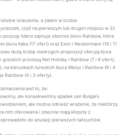
.
istotne znaczenie, a zatem w liczbie
ycieczek, czyli na pierwszym lub drugim miejscu w 22
to pozycję lidera zajmuje obecnie biuro Rainbow, które
 biura Itaka (17 ofert) oraz Exim i Neckermann (16 i 11
owo dużą liczbę niedrogich propozycji oferują biura
ch greckich przodują Net Holiday i Rainbow (7 i 6 ofert),
y), na kierunkach tureckich biura Wezyr i Rainbow (6 i 4
az Rainbow (4 i 3 oferty).
aznaczenia jest to, że:
powolny, ale konsekwentny spadek cen Bułgarii.
owodzeniem, ale można odnieść wrażenie, że niektórzy
na nim oferowania i obecnie mają kłopoty z
oprowadziło do anulacji pierwszych łańcuchów