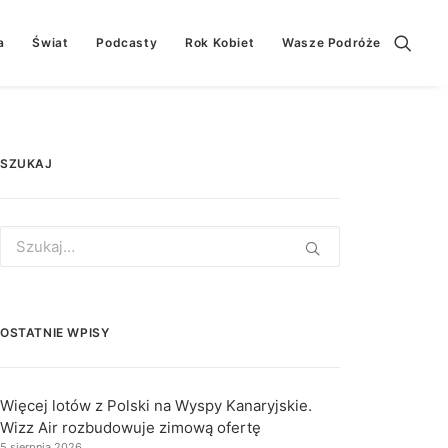
a
Świat
Podcasty
Rok Kobiet
Wasze Podróże
SZUKAJ
Search
for:
OSTATNIE WPISY
Więcej lotów z Polski na Wyspy Kanaryjskie.
Wizz Air rozbudowuje zimową ofertę
5 sierpnia 2026