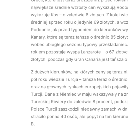
największe średnie wzrosty cen wykazują Rodos i
wykazuje Kos – o zaledwie 6 złotych. Z kolei wi
średniej sprzed roku o jedynie 69 złotych, a wcz
Podobnie jak przed tygodniem do kierunków wyr
Kanary, które są teraz tańsze o średnio 85 zło
wobec ubiegłego sezonu typowy przekładaniec. 
rokiem pozostaje wyspa Lanzarote – o 67 złotych
złotych, podczas gdy Gran Canaria jest tańsza o 
Z dużych kierunków, na których ceny są teraz n
pół roku wiedzie Turcja – tańsza teraz o średni
oraz na głównych rynkach europejskich pojawi
Turcji. Dane z Niemiec w maju wskazywały na zm
Tureckiej Riwiery do zaledwie 8 procent, podcz
Polsce Turcji zaszkodził niedawny zamach w dn
straciło ponad 40 osób, ale popyt na ten kieru
B.