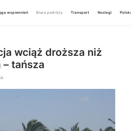
ęga wspomnień
Biura podróży
Transport
Noclegi
Polsk
cja wciąż droższa niż
 – tańsza
OR