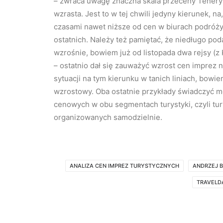
– zwraca uwagę znaczna skala przeceny Teneryf
wzrasta. Jest to w tej chwili jedyny kierunek, n
czasami nawet niższe od cen w biurach podróży,
ostatnich. Należy też pamiętać, że niedługo po
wzrośnie, bowiem już od listopada dwa rejsy (z
– ostatnio dał się zauważyć wzrost cen imprez
sytuacji na tym kierunku w tanich liniach, bowi
wzrostowy. Oba ostatnie przykłady świadczyć mo
cenowych w obu segmentach turystyki, czyli tur
organizowanych samodzielnie.
ANALIZA CEN IMPREZ TURYSTYCZNYCH
ANDRZEJ B
TRAVELD