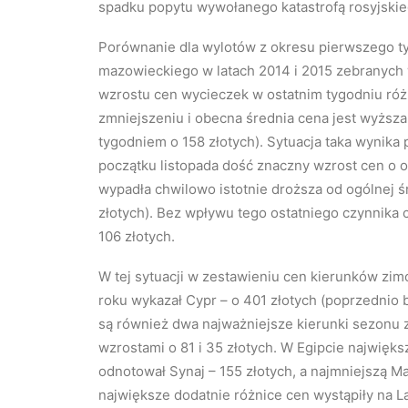
spadku popytu wywołanego katastrofą rosyjski
Porównanie dla wylotów z okresu pierwszego t
mazowieckiego w latach 2014 i 2015 zebranych
wzrostu cen wycieczek w ostatnim tygodniu róż
zmniejszeniu i obecna średnia cena jest wyższa
tygodniem o 158 złotych). Sytuacja taka wynika
początku listopada dość znaczny wzrost cen o o
wypadła chwilowo istotnie droższa od ogólnej ś
złotych). Bez wpływu tego ostatniego czynnika 
106 złotych.
W tej sytuacji w zestawieniu cen kierunków z
roku wykazał Cypr – o 401 złotych (poprzednio b
są również dwa najważniejsze kierunki sezonu z
wzrostami o 81 i 35 złotych. W Egipcie najwię
odnotował Synaj – 155 złotych, a najmniejszą M
największe dodatnie różnice cen wystąpiły na La