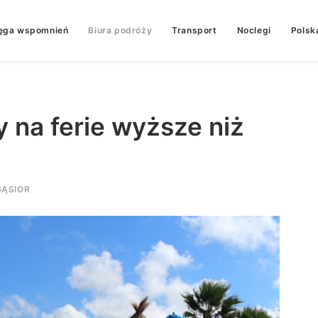
ęga wspomnień
Biura podróży
Transport
Noclegi
Polsk
y na ferie wyższe niż
ĄSIOR