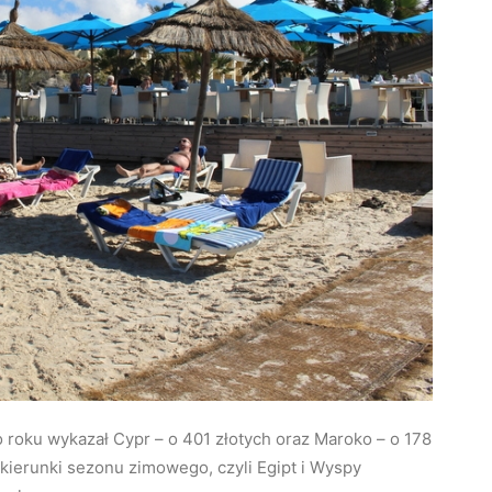
roku wykazał Cypr – o 401 złotych oraz Maroko – o 178
kierunki sezonu zimowego, czyli Egipt i Wyspy