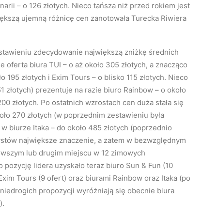
rii – o 126 złotych. Nieco tańsza niż przed rokiem jest
jwiększą ujemną różnicę cen zanotowała Turecka Riwiera
stawieniu zdecydowanie największą zniżkę średnich
oferta biura TUI – o aż około 305 złotych, a znacząco
o 195 złotych i Exim Tours – o blisko 115 złotych. Nieco
1 złotych) prezentuje na razie biuro Rainbow – o około
200 złotych. Po ostatnich wzrostach cen duża stała się
oło 270 złotych (w poprzednim zestawieniu była
 w biurze Itaka – do około 485 złotych (poprzednio
urystów największe znaczenie, a zatem w bezwzględnym
erwszym lub drugim miejscu w 12 zimowych
o pozycję lidera uzyskało teraz biuro Sun & Fun (10
xim Tours (9 ofert) oraz biurami Rainbow oraz Itaka (po
niedrogich propozycji wyróżniają się obecnie biura
).