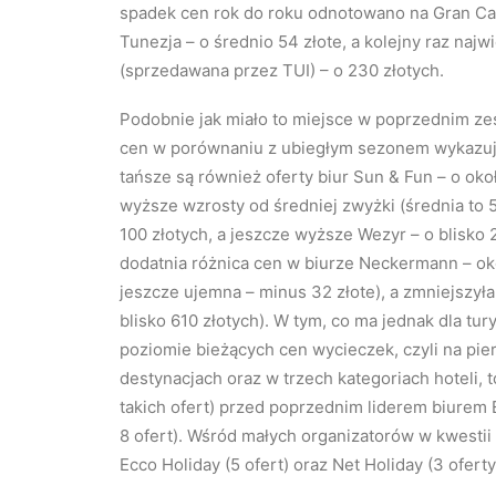
spadek cen rok do roku odnotowano na Gran Cana
Tunezja – o średnio 54 złote, a kolejny raz na
(sprzedawana przez TUI) – o 230 złotych.
Podobnie jak miało to miejsce w poprzednim ze
cen w porównaniu z ubiegłym sezonem wykazuje 
tańsze są również oferty biur Sun & Fun – o okoł
wyższe wzrosty od średniej zwyżki (średnia to 5
100 złotych, a jeszcze wyższe Wezyr – o blisko 
dodatnia różnica cen w biurze Neckermann – ok
jeszcze ujemna – minus 32 złote), a zmniejszyła
blisko 610 złotych). W tym, co ma jednak dla t
poziomie bieżących cen wycieczek, czyli na pi
destynacjach oraz w trzech kategoriach hoteli, t
takich ofert) przed poprzednim liderem biurem E
8 ofert). Wśród małych organizatorów w kwestii 
Ecco Holiday (5 ofert) oraz Net Holiday (3 oferty