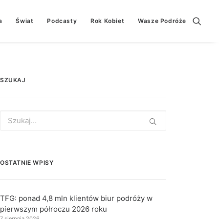
a
Świat
Podcasty
Rok Kobiet
Wasze Podróże
SZUKAJ
Search
for:
OSTATNIE WPISY
TFG: ponad 4,8 mln klientów biur podróży w
pierwszym półroczu 2026 roku
7 sierpnia 2026