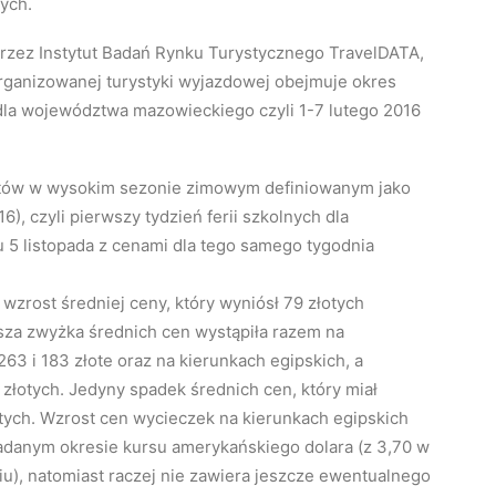
tych.
rzez Instytut Badań Rynku Turystycznego TravelDATA,
rganizowanej turystyki wyjazdowej obejmuje okres
dla województwa mazowieckiego czyli 1-7 lutego 2016
otów w wysokim sezonie zimowym definiowanym jako
6), czyli pierwszy tydzień ferii szkolnych dla
5 listopada z cenami dla tego samego tygodnia
zrost średniej ceny, który wyniósł 79 złotych
sza zwyżka średnich cen wystąpiła razem na
263 i 183 złote oraz na kierunkach egipskich, a
 złotych. Jedyny spadek średnich cen, który miał
otych. Wzrost cen wycieczek na kierunkach egipskich
danym okresie kursu amerykańskiego dolara (z 3,70 w
u), natomiast raczej nie zawiera jeszcze ewentualnego