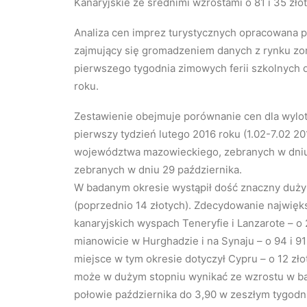
Kanaryjskie ze średnimi wzrostami o 81 i 35 zło
Analiza cen imprez turystycznych opracowana p
zajmujący się gromadzeniem danych z rynku zo
pierwszego tygodnia zimowych ferii szkolnych 
roku.
Zestawienie obejmuje porównanie cen dla wyl
pierwszy tydzień lutego 2016 roku (1.02-7.02 201
województwa mazowieckiego, zebranych w dniu 
zebranych w dniu 29 października.
W badanym okresie wystąpił dość znaczny duży w
(poprzednio 14 złotych). Zdecydowanie najwięk
kanaryjskich wyspach Teneryfie i Lanzarote – o 
mianowicie w Hurghadzie i na Synaju – o 94 i 91
miejsce w tym okresie dotyczył Cypru – o 12 zł
może w dużym stopniu wynikać ze wzrostu w ba
połowie października do 3,90 w zeszłym tygodni