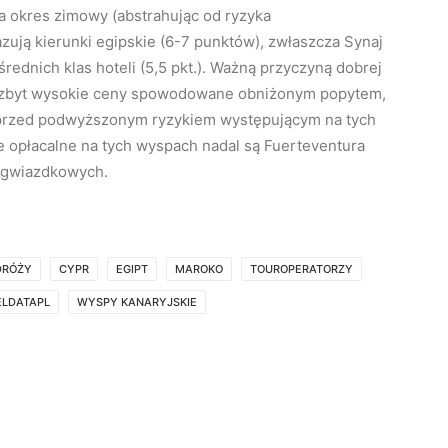
 okres zimowy (abstrahując od ryzyka
ują kierunki egipskie (6-7 punktów), zwłaszcza Synaj
 średnich klas hoteli (5,5 pkt.). Ważną przyczyną dobrej
niezbyt wysokie ceny spowodowane obniżonym popytem,
 przed podwyższonym ryzykiem występującym na tych
ie opłacalne na tych wyspach nadal są Fuerteventura
- gwiazdkowych.
DRÓŻY
CYPR
EGIPT
MAROKO
TOUROPERATORZY
ELDATAPL
WYSPY KANARYJSKIE