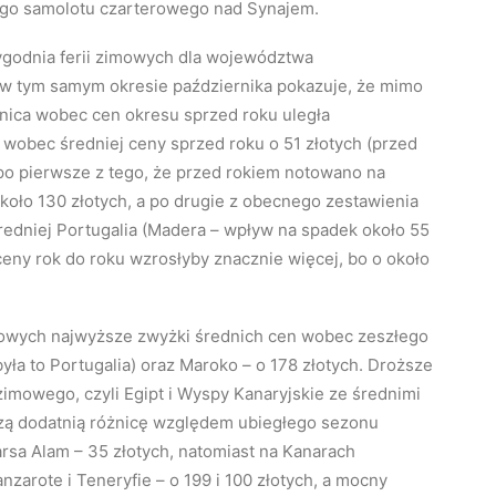
ego samolotu czarterowego nad Synajem.
ygodnia ferii zimowych dla województwa
 w tym samym okresie października pokazuje, że mimo
nica wobec cen okresu sprzed roku uległa
 wobec średniej ceny sprzed roku o 51 złotych (przed
 po pierwsze z tego, że przed rokiem notowano na
koło 130 złotych, a po drugie z obecnego zestawienia
redniej Portugalia (Madera – wpływ na spadek około 55
ceny rok do roku wzrosłyby znacznie więcej, bo o około
imowych najwyższe zwyżki średnich cen wobec zeszłego
yła to Portugalia) oraz Maroko – o 178 złotych. Droższe
imowego, czyli Egipt i Wyspy Kanaryjskie ze średnimi
kszą dodatnią różnicę względem ubiegłego sezonu
arsa Alam – 35 złotych, natomiast na Kanarach
nzarote i Teneryfie – o 199 i 100 złotych, a mocny