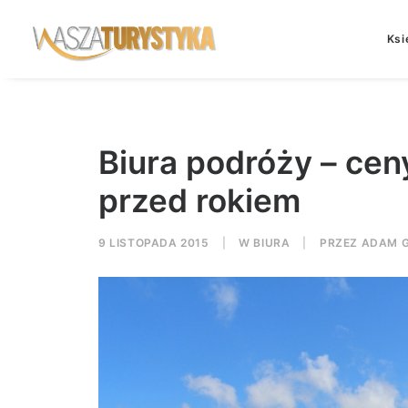
Ksi
Biura podróży – cen
przed rokiem
9 LISTOPADA 2015
|
W
BIURA
|
PRZEZ
ADAM G