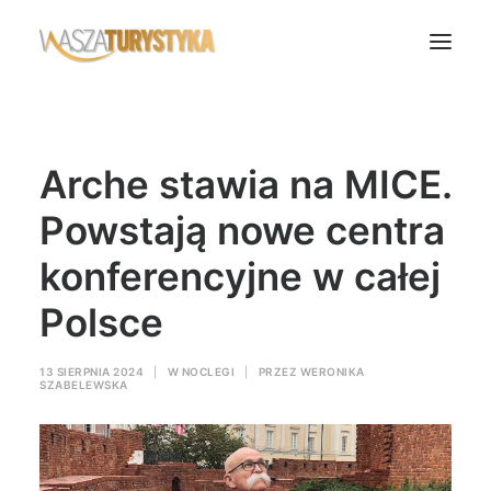
Księga wspomnień
Arche stawia na MICE.
Biura podróży
Transport
Powstają nowe centra
Noclegi
konferencyjne w całej
Polska
Polsce
Świat
Podcasty
13 SIERPNIA 2024
|
W
NOCLEGI
|
PRZEZ
WERONIKA
SZABELEWSKA
Rok Kobiet
Wasze Podróże