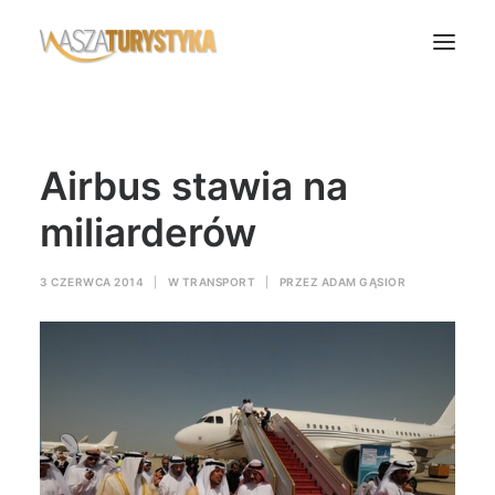
Księga wspomnień
Airbus stawia na
Biura podróży
Transport
miliarderów
Noclegi
3 CZERWCA 2014
|
W
TRANSPORT
|
PRZEZ
ADAM GĄSIOR
Polska
Świat
Podcasty
Rok Kobiet
Wasze Podróże