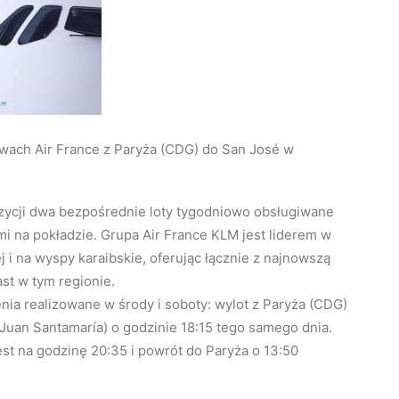
rwach Air France z Paryża (CDG) do San José w
zycji dwa bezpośrednie loty tygodniowo obsługiwane
 na pokładzie. Grupa Air France KLM jest liderem w
i na wyspy karaibskie, oferując łącznie z najnowszą
st w tym regionie.
nia realizowane w środy i soboty: wylot z Paryża (CDG)
o Juan Santamaría) o godzinie 18:15 tego samego dnia.
st na godzinę 20:35 i powrót do Paryża o 13:50