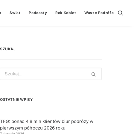
a
Świat
Podcasty
Rok Kobiet
Wasze Podróże
SZUKAJ
Search
for:
OSTATNIE WPISY
TFG: ponad 4,8 mln klientów biur podróży w
pierwszym półroczu 2026 roku
7 sierpnia 2026