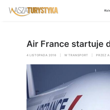
Ksi
Air France startuje 
4 LISTOPADA 2016
|
W
TRANSPORT
|
PRZEZ
A