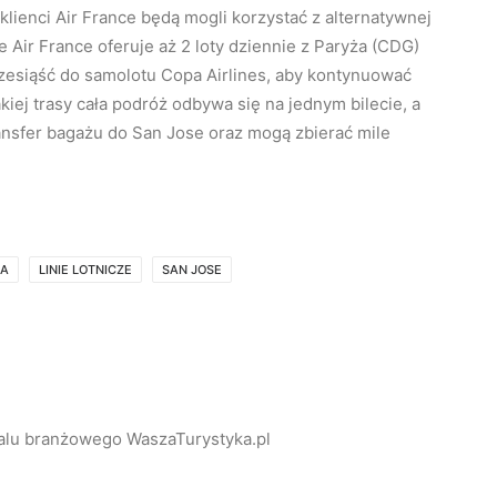
klienci Air France będą mogli korzystać z alternatywnej
e Air France oferuje aż 2 loty dziennie z Paryża (CDG)
zesiąść do samolotu Copa Airlines, aby kontynuować
iej trasy cała podróż odbywa się na jednym bilecie, a
nsfer bagażu do San Jose oraz mogą zbierać mile
KA
LINIE LOTNICZE
SAN JOSE
alu branżowego WaszaTurystyka.pl