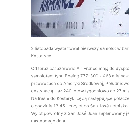
2 listopada wystartował pierwszy samolot w ba
Kostaryce.
Od teraz pasażerowie Air France mają do dyspo
samolotem typu Boeing 777-300 z 468 miejscami
przewozach do Ameryki Środkowej, Południowej 
destynacją – aż 240 lotów tygodniowo do 27 mia
Na trasie do Kostaryki będą następujące połącze
o godzinie 13:45 i przylot do San José (lotnisk
Wylot powrotny z San José Juan zaplanowany je
następnego dnia.