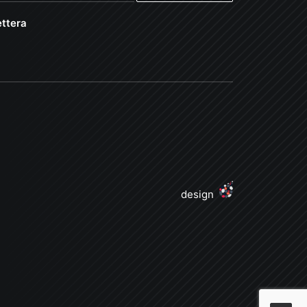
ttera
design
j