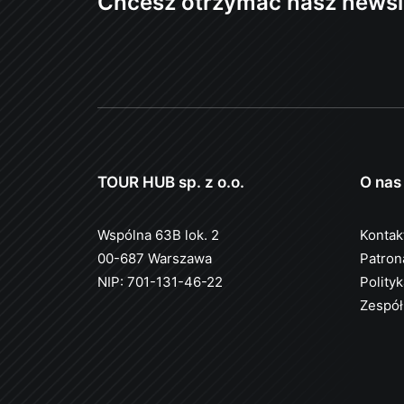
Chcesz otrzymać nasz newsl
TOUR HUB sp. z o.o.
O nas
Wspólna 63B lok. 2
Kontak
00-687 Warszawa
Patron
NIP: 701-131-46-22
Polity
Zespół