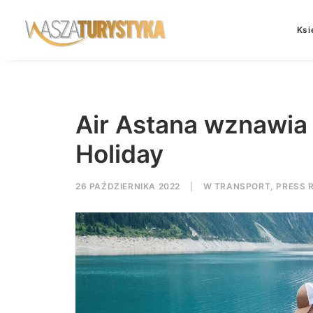
Ksi
Air Astana wznawia
Holiday
26 PAŹDZIERNIKA 2022
|
W
TRANSPORT
,
PRESS 