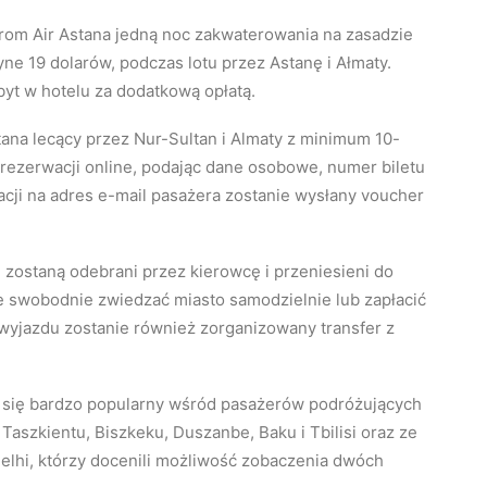
rom Air Astana jedną noc zakwaterowania na zasadzie
yne 19 dolarów, podczas lotu przez Astanę i Ałmaty.
yt w hotelu za dodatkową opłatą.
ana lecący przez Nur-Sultan i Almaty z minimum 10-
ezerwacji online, podając dane osobowe, numer biletu
cji na adres e-mail pasażera zostanie wysłany voucher
 zostaną odebrani przez kierowcę i przeniesieni do
 swobodnie zwiedzać miasto samodzielnie lub zapłacić
wyjazdu zostanie również zorganizowany transfer z
ł się bardzo popularny wśród pasażerów podróżujących
o Taszkientu, Biszkeku, Duszanbe, Baku i Tbilisi oraz ze
Delhi, którzy docenili możliwość zobaczenia dwóch