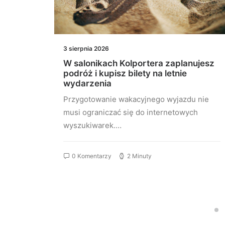
3 sierpnia 2026
łączeń
W salonikach Kolportera zaplanujesz
st
podróż i kupisz bilety na letnie
wydarzenia
stu
Przygotowanie wakacyjnego wyjazdu nie
elona…
musi ograniczać się do internetowych
wyszukiwarek.…
0 Komentarzy
2 Minuty