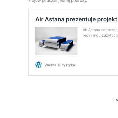
krajów podczas jednej podróży.
A