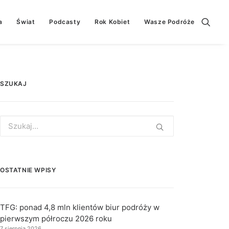
a
Świat
Podcasty
Rok Kobiet
Wasze Podróże
SZUKAJ
Search
for:
OSTATNIE WPISY
TFG: ponad 4,8 mln klientów biur podróży w
pierwszym półroczu 2026 roku
7 sierpnia 2026