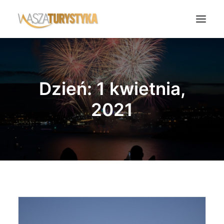
Księga wspomnień
Biura podróży
Dzień: 1 kwietnia,
Transport
2021
Noclegi
Polska
Świat
Podcasty
Rok Kobiet
Wasze Podróże