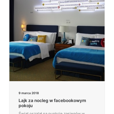
Wyszukiwanie
9 marca 2018
Lajk za nocleg w facebookowym
pokoju
Świat oszalał na punkcie zasięgów w