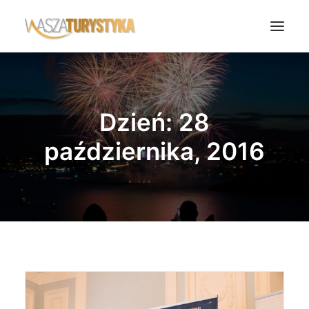
Księga wspomnień
Biura podróży
Dzień: 28
Transport
października, 2016
Noclegi
Polska
Świat
Podcasty
Rok Kobiet
Wasze Podróże