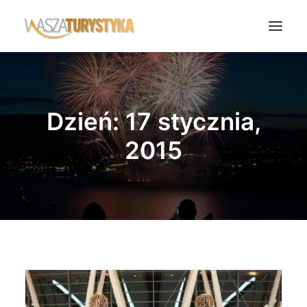
Księga wspomnień
Biura podróży
Dzień: 17 stycznia,
Transport
2015
Noclegi
Polska
Świat
Podcasty
Rok Kobiet
Wasze Podróże