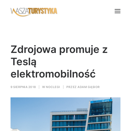
Księga wspomnień
Zdrojowa promuje z
Biura podróży
Transport
Teslą
Noclegi
elektromobilność
Polska
Świat
9 SIERPNIA 2018
|
W
NOCLEGI
|
PRZEZ
ADAM GĄSIOR
Podcasty
Rok Kobiet
Wasze Podróże