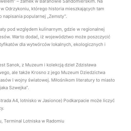
Wawelem” – zamek w Baranowie Sandomierskim. Na
w Odrzykoniu, którego historia mieszkających tam
o napisania popularnej „Zemsty”.
aty pod względem kulinarnym, gdzie w regionalnej
esów. Warto dodać, iż województwo może poszczycić
tyfikatów dla wytwórców lokalnych, ekologicznych i
est Sanok, z Muzeum i kolekcją dzieł Zdzisława
go, ale także Krosno z jego Muzeum Dziedzictwa
asów I wojny światowej. Miłośnikom literatury to miasto
jaka Szwejka”.
rada A4, lotnisko w Jasionce) Podkarpacie może liczyć
y.
u, Terminal Lotniska w Radomiu