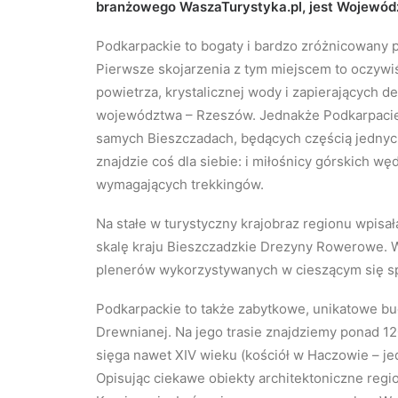
branżowego WaszaTurystyka.pl, jest Wojewód
Podkarpackie to bogaty i bardzo zróżnicowany p
Pierwsze skojarzenia z tym miejscem to oczywiś
powietrza, krystalicznej wody i zapierających d
województwa – Rzeszów. Jednakże Podkarpacie 
samych Bieszczadach, będących częścią jednych
znajdzie coś dla siebie: i miłośnicy górskich w
wymagających trekkingów.
Na stałe w turystyczny krajobraz regionu wpisał
skalę kraju Bieszczadzkie Drezyny Rowerowe. 
plenerów wykorzystywanych w cieszącym się spo
Podkarpackie to także zabytkowe, unikatowe bu
Drewnianej. Na jego trasie znajdziemy ponad 120
sięga nawet XIV wieku (kościół w Haczowie – j
Opisując ciekawe obiekty architektoniczne reg