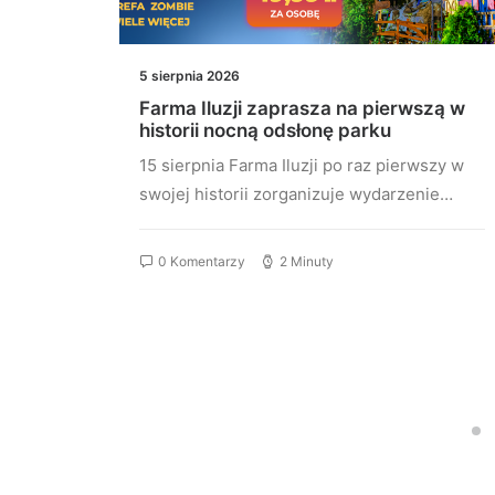
5 sierpnia 2026
m,
Farma Iluzji zaprasza na pierwszą w
historii nocną odsłonę parku
ą
15 sierpnia Farma Iluzji po raz pierwszy w
próbuje
swojej historii zorganizuje wydarzenie…
tko,
0 Komentarzy
2 Minuty