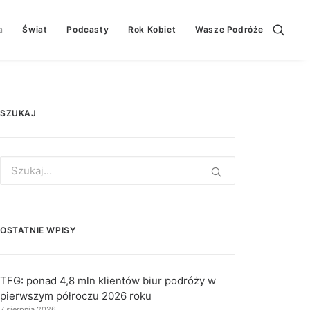
a
Świat
Podcasty
Rok Kobiet
Wasze Podróże
SZUKAJ
Search
for:
OSTATNIE WPISY
TFG: ponad 4,8 mln klientów biur podróży w
pierwszym półroczu 2026 roku
7 sierpnia 2026