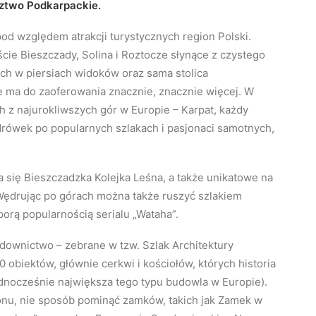
ztwo Podkarpackie.
od względem atrakcji turystycznych region Polski.
cie Bieszczady, Solina i Roztocze słynące z czystego
ech w piersiach widoków oraz sama stolica
ma do zaoferowania znacznie, znacznie więcej. W
 z najurokliwszych gór w Europie – Karpat, każdy
ędrówek po popularnych szlakach i pasjonaci samotnych,
a się Bieszczadzka Kolejka Leśna, a także unikatowe na
Wędrując po górach można także ruszyć szlakiem
rą popularnością serialu „Wataha”.
downictwo – zebrane w tzw. Szlak Architektury
 obiektów, głównie cerkwi i kościołów, których historia
ednocześnie największa tego typu budowla w Europie).
ionu, nie sposób pominąć zamków, takich jak Zamek w