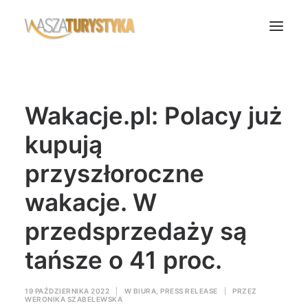
Księga wspomnień
Wakacje.pl: Polacy już
Biura podróży
Transport
kupują
Noclegi
przyszłoroczne
Polska
wakacje. W
Świat
przedsprzedaży są
Podcasty
Rok Kobiet
tańsze o 41 proc.
Wasze Podróże
19 PAŹDZIERNIKA 2022
|
W
BIURA
,
PRESS RELEASE
|
PRZEZ
WERONIKA SZABELEWSKA