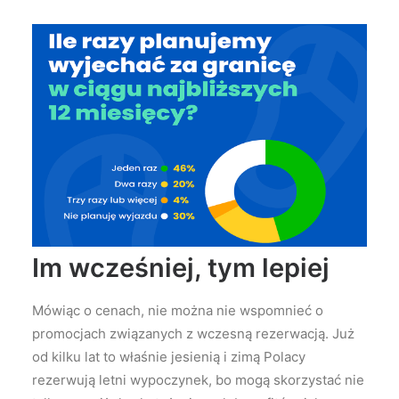
Im wcześniej, tym lepiej
Mówiąc o cenach, nie można nie wspomnieć o
promocjach związanych z wczesną rezerwacją. Już
od kilku lat to właśnie jesienią i zimą Polacy
rezerwują letni wypoczynek, bo mogą skorzystać nie