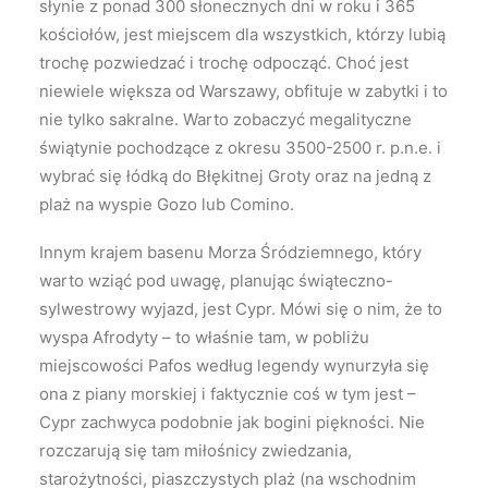
słynie z ponad 300 słonecznych dni w roku i 365
kościołów, jest miejscem dla wszystkich, którzy lubią
trochę pozwiedzać i trochę odpocząć. Choć jest
niewiele większa od Warszawy, obfituje w zabytki i to
nie tylko sakralne. Warto zobaczyć megalityczne
świątynie pochodzące z okresu 3500-2500 r. p.n.e. i
wybrać się łódką do Błękitnej Groty oraz na jedną z
plaż na wyspie Gozo lub Comino.
Innym krajem basenu Morza Śródziemnego, który
warto wziąć pod uwagę, planując świąteczno-
sylwestrowy wyjazd, jest Cypr. Mówi się o nim, że to
wyspa Afrodyty – to właśnie tam, w pobliżu
miejscowości Pafos według legendy wynurzyła się
ona z piany morskiej i faktycznie coś w tym jest –
Cypr zachwyca podobnie jak bogini piękności. Nie
rozczarują się tam miłośnicy zwiedzania,
starożytności, piaszczystych plaż (na wschodnim