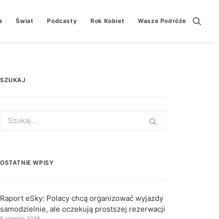
a
Świat
Podcasty
Rok Kobiet
Wasze Podróże
SZUKAJ
Search
for:
OSTATNIE WPISY
Raport eSky: Polacy chcą organizować wyjazdy
samodzielnie, ale oczekują prostszej rezerwacji
6 sierpnia 2026