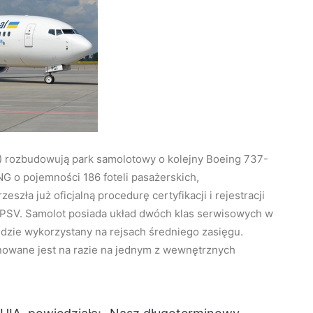
UIA) rozbudowują park samolotowy o kolejny Boeing 737-
 o pojemności 186 foteli pasażerskich,
zła już oficjalną procedurę certyfikacji i rejestracji
R-PSV. Samolot posiada układ dwóch klas serwisowych w
będzie wykorzystany na rejsach średniego zasięgu.
nowane jest na razie na jednym z wewnętrznych