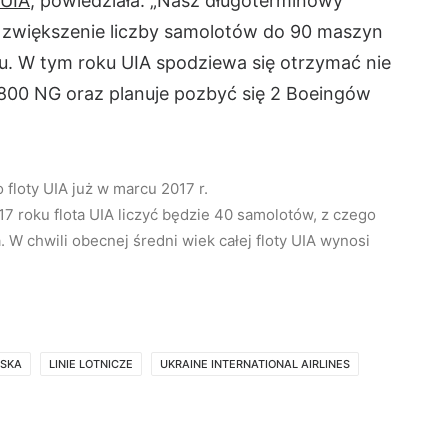
 UIA
, powiedziała: „Nasz długoterminowy
 zwiększenie liczby samolotów do 90 maszyn
oku. W tym roku UIA spodziewa się otrzymać nie
800 NG oraz planuje pozbyć się 2 Boeingów
floty UIA już w marcu 2017 r.
7 roku flota UIA liczyć będzie 40 samolotów, z czego
. W chwili obecnej średni wiek całej floty UIA wynosi
TSKA
LINIE LOTNICZE
UKRAINE INTERNATIONAL AIRLINES