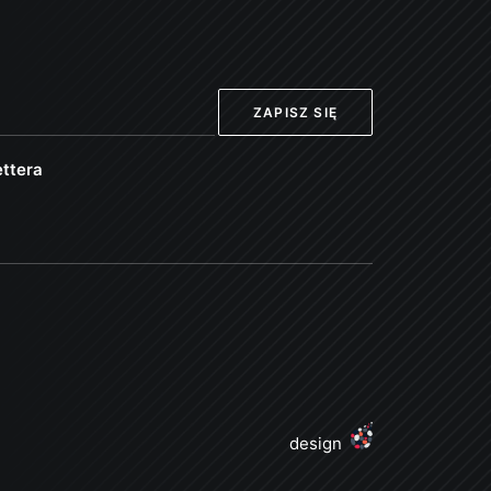
ttera
design
j