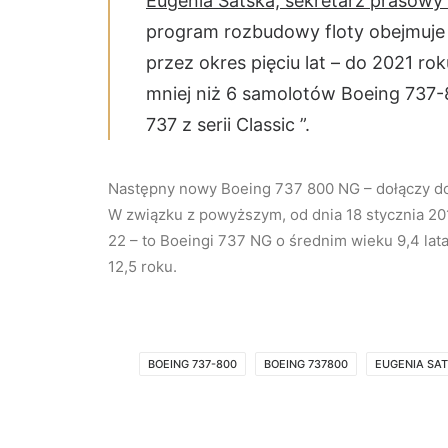
Eugenia Satska, sekretarz prasowy
program rozbudowy floty obejmuje
przez okres pięciu lat – do 2021 r
mniej niż 6 samolotów Boeing 737-
737 z serii Classic ”.
Następny nowy Boeing 737 800 NG – dołączy do 
W związku z powyższym, od dnia 18 stycznia 201
22 – to Boeingi 737 NG o średnim wieku 9,4 lata
12,5 roku.
BOEING 737-800
BOEING 737800
EUGENIA SA