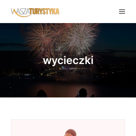
Księga wspomnień
Biura podróży
wycieczki
Transport
Noclegi
Polska
Świat
Podcasty
Rok Kobiet
Wasze Podróże