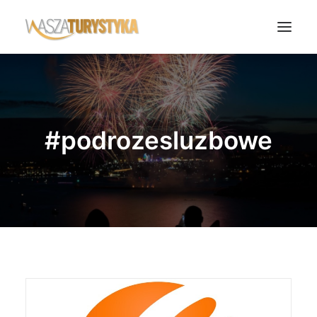
Księga wspomnień
Biura podróży
#podrozesluzbowe
Transport
Noclegi
Polska
Świat
Podcasty
Rok Kobiet
Wasze Podróże