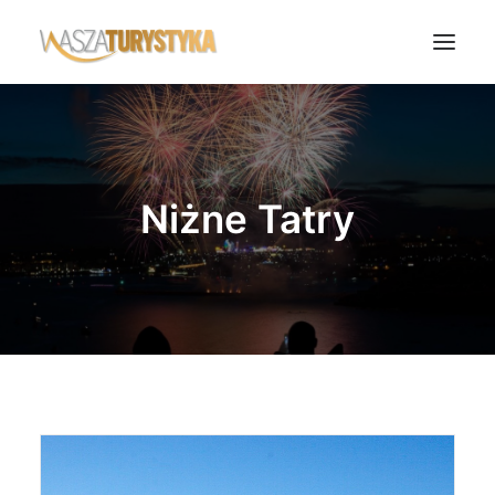
Księga wspomnień
Biura podróży
Niżne Tatry
Transport
Noclegi
Polska
Świat
Podcasty
Rok Kobiet
Wasze Podróże