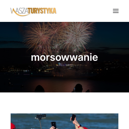
Księga wspomnień
Biura podróży
morsowwanie
Transport
Noclegi
Polska
Świat
Podcasty
Rok Kobiet
Wasze Podróże