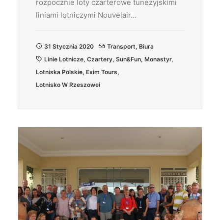
rozpocznie loty czarterowe tunezyjskimi
liniami lotniczymi Nouvelair…
31 Stycznia 2020
Transport
,
Biura
Linie Lotnicze
,
Czartery
,
Sun&Fun
,
Monastyr
,
Lotniska Polskie
,
Exim Tours
,
Lotnisko W Rzeszowei