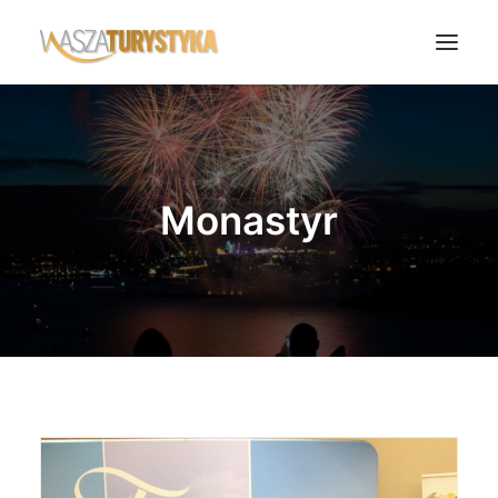
Księga wspomnień
Biura podróży
Monastyr
Transport
Noclegi
Polska
Świat
Podcasty
Rok Kobiet
Wasze Podróże