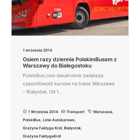
1 września 2014
Osiem razy dziennie PolskimBusem z
Warszawy do Białegostoku
PolskiBus.com dwukrotnie zwiększa
częstotliwość kursów na trasie Warszawa
– Białystok. Od 1…
1 Września 2014
Transport
Warszawa
,
PolskiBus
,
Linie Autokarowe
,
Grażyna Fałdyga Król
,
Białystok
,
Grażyna FałdygaKról