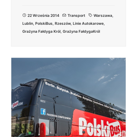
22 Września 2014
Transport
Warszawa
,
Lublin
,
PolskiBus
,
Rzeszów
,
Linie Autokarowe
,
Grażyna Fałdyga Król
,
Grażyna FałdygaKról