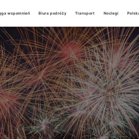
ęga wspomnień
Biura podróży
Transport
Noclegi
Polsk