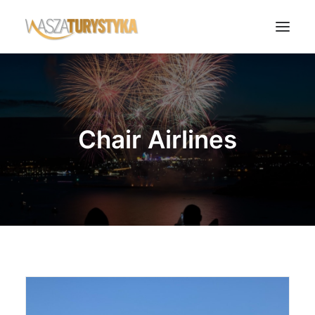
Księga wspomnień
Biura podróży
Chair Airlines
Transport
Noclegi
Polska
Świat
Podcasty
Rok Kobiet
Wasze Podróże