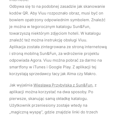
Odbywa się to na podobnej zasadzie jak skanowanie
kodów QR. Aby Viuu rozpoznało obraz, musi być on
bowiem opatrzony odpowiednim symbolem. Znaleźć
je można w tegorocznym katalogu Sun&Fun,
towarzyszą niektórym zdjęciom hoteli. W katalogu
znaleźć też można instrukcję obsługi Viuu.
Aplikacja została zintegrowana ze stroną internetową
i stroną mobilną Sun&Fun, za wdrożenie projektu
odpowiada Agora. Viuu można pobrać za darmo na
smartfony w iTunes i Google Play. Z aplikacji tej
korzystają sprzedawcy tacy jak Alma czy Makro.
Jak wyjaśnia
Wiesława Przybylska z Sun&Fun
, z
aplikacji można korzystać na dwa sposoby. Po
pierwsze, skanując samą okładkę katalogu.
Użytkownik przeniesiony zostaje wtedy na
„magiczną wyspę”, gdzie znajdzie linki do trzech