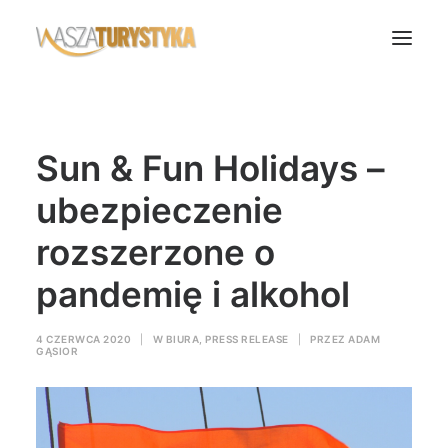
Księga wspomnień
Sun & Fun Holidays –
Biura podróży
Transport
ubezpieczenie
Noclegi
rozszerzone o
Polska
pandemię i alkohol
Świat
Podcasty
4 CZERWCA 2020
|
W
BIURA
,
PRESS RELEASE
|
PRZEZ
ADAM
GĄSIOR
Rok Kobiet
Wasze Podróże