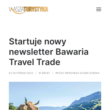
Księga wspomnień
Startuje nowy
Biura podróży
Transport
newsletter Bawaria
Noclegi
Travel Trade
Polska
Świat
9 LISTOPADA 2022
|
W
ŚWIAT
|
PRZEZ
WERONIKA SZABELEWSKA
Podcasty
Rok Kobiet
Wasze Podróże