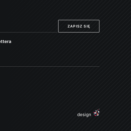
ttera
design
j