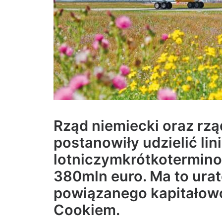
Rząd niemiecki oraz rz
postanowiły udzielić li
lotniczymkrótkotermino
380mln euro. Ma to ura
powiązanego kapitało
Cookiem.