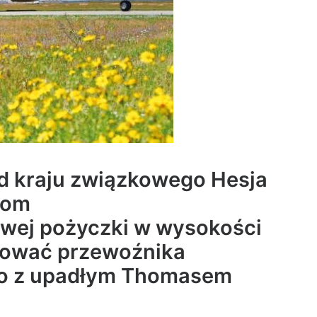
ąd kraju związkowego Hesja
niom
wej pożyczki w wysokości
tować przewoźnika
wo z upadłym Thomasem