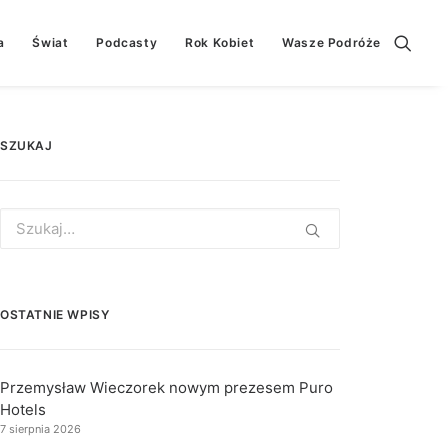
a
Świat
Podcasty
Rok Kobiet
Wasze Podróże
SZUKAJ
Search
for:
OSTATNIE WPISY
Przemysław Wieczorek nowym prezesem Puro
Hotels
7 sierpnia 2026