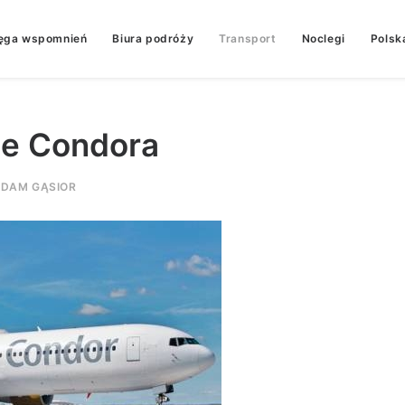
ęga wspomnień
Biura podróży
Transport
Noclegi
Polsk
je Condora
DAM GĄSIOR