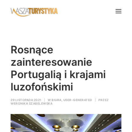
Księga wspomnień
Rosnące
Biura podróży
Transport
zainteresowanie
Noclegi
Portugalią i krajami
Polska
luzofońskimi
Świat
Podcasty
29 LISTOPADA 2021
|
W
BIURA
,
USER-GENERATED
|
PRZEZ
WERONIKA SZABELEWSKA
Rok Kobiet
Wasze Podróże