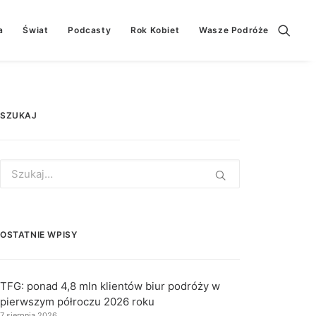
a
Świat
Podcasty
Rok Kobiet
Wasze Podróże
SZUKAJ
Search
for:
OSTATNIE WPISY
TFG: ponad 4,8 mln klientów biur podróży w
pierwszym półroczu 2026 roku
7 sierpnia 2026