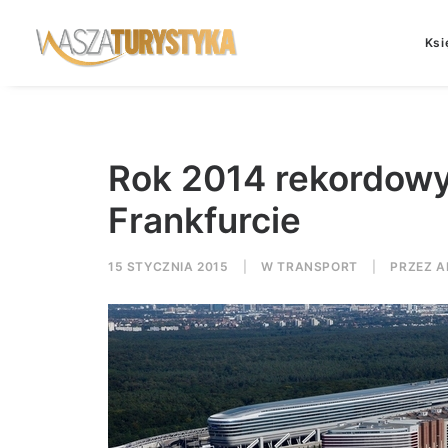
Ksi
Rok 2014 rekordowy 
Frankfurcie
15 STYCZNIA 2015
|
W
TRANSPORT
|
PRZEZ
A