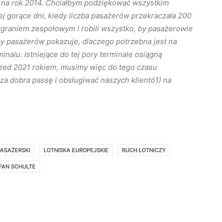
y na rok 2014. Chciałbym podziękować wszystkim
j gorące dni, kiedy liczba pasażerów przekraczała 200
zgraniem zespołowym i robili wszystko, by pasażerowie
by pasażerów pokazuje, dlaczego potrzebna jest na
nalu. Istniejące do tej pory terminale osiągną
zed 2021 rokiem, musimy więc do tego czasu
 dobra passę i obsługiwać naszych klientó1) na
PASAŻERSKI
LOTNISKA EUROPEJSKIE
RUCH LOTNICZY
FAN SCHULTE