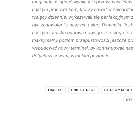
mogliśmy osiągnąć wynik, jaki przewidywaliśm
naszym pracownikom, którzy nawet w najbardzie
tysięcy dziennie, wykazywali się perfekcyjnym 
byli zadowoleni z naszych usług. Dynamika licz
naszym lotnisku budowa nowego, trzeciego termi
maksymalny poziom przepustowości jeszcze pr
wybudować nowy terminal, by kontynuować nasza
dotychczasowym, wysokim poziomie.”
FRAPORT
LINIE LOTNICZE
LOTNICZY RUCH 
STE