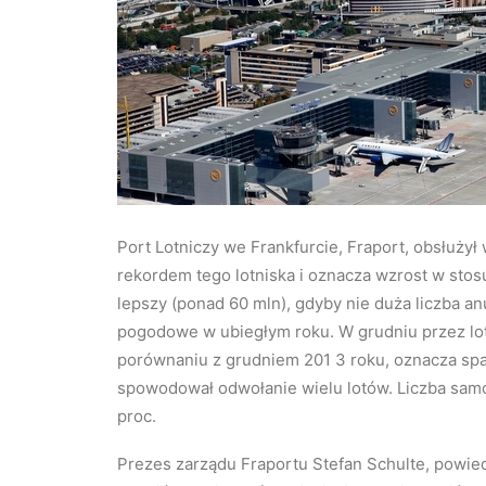
Port Lotniczy we Frankfurcie, Fraport, obsłuży
rekordem tego lotniska i oznacza wzrost w stos
lepszy (ponad 60 mln), gdyby nie duża liczba a
pogodowe w ubiegłym roku. W grudniu przez lot
porównaniu z grudniem 201 3 roku, oznacza spade
spowodował odwołanie wielu lotów. Liczba samol
proc.
Prezes zarządu Fraportu Stefan Schulte, powied