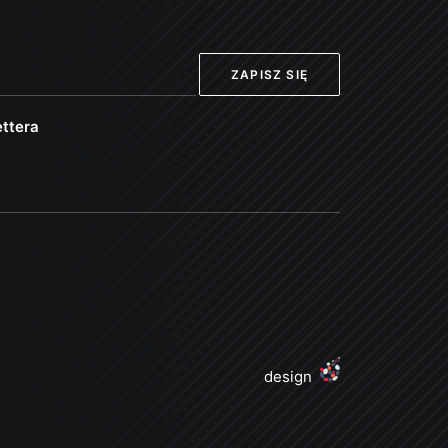
ttera
design
j