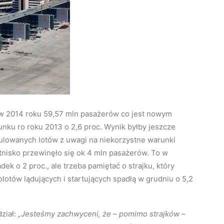
ł w 2014 roku 59,57 mln pasażerów co jest nowym
unku ro roku 2013 o 2,6 proc.
Wynik byłby jeszcze
nulowanych lotów z uwagi na niekorzystne warunki
nisko przewinęło się ok 4 mln pasażerów. To w
k o 2 proc., ale trzeba pamiętać o strajku, który
otów lądujących i startujących spadłą w grudniu o 5,2
ział:
„Jesteśmy zachwyceni, że – pomimo strajków –