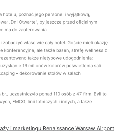
a hotelu, poznać jego personel i wyjątkową,
wał „Dni Otwarte”, by jeszcze przed oficjalnym
co ma do zaoferowania.
i zobaczyć właściwie cały hotel. Goście mieli okazję
le konferencyjne, ale także basen, strefę wellness z
 Prezentowano także nietypowe udogodnienia:
uzyskanie 16 milionów kolorów poświetlenia sali
 scaping – dekorowanie stołów w salach
 br., uczestniczyło ponad 110 osób z 47 firm. Byli to
ych, FMCG, linii lotniczych i innych, a także
.
daży i marketingu Renaissance Warsaw Airport