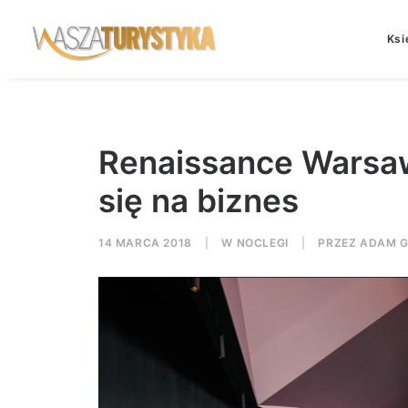
Ksi
Renaissance Warsaw
się na biznes
14 MARCA 2018
|
W
NOCLEGI
|
PRZEZ
ADAM G