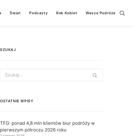
a
Świat
Podcasty
Rok Kobiet
Wasze Podróże
SZUKAJ
Search
for:
OSTATNIE WPISY
TFG: ponad 4,8 mln klientów biur podróży w
pierwszym półroczu 2026 roku
7 sierpnia 2026