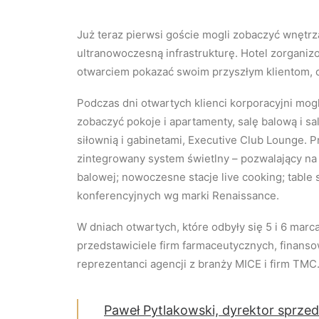
Już teraz pierwsi goście mogli zobaczyć wnętrz
ultranowoczesną infrastrukturę. Hotel zorganizo
otwarciem pokazać swoim przyszłym klientom, 
Podczas dni otwartych klienci korporacyjni mogl
zobaczyć pokoje i apartamenty, salę balową i sa
siłownią i gabinetami, Executive Club Lounge.
zintegrowany system świetlny – pozwalający na 
balowej; nowoczesne stacje live cooking; table
konferencyjnych wg marki Renaissance.
W dniach otwartych, które odbyły się 5 i 6 marca
przedstawiciele firm farmaceutycznych, finansow
reprezentanci agencji z branży MICE i firm TMC
Paweł Pytlakowski, dyrektor sprze