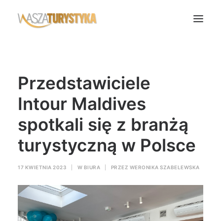
Księga wspomnień
Przedstawiciele
Biura podróży
Transport
Intour Maldives
Noclegi
spotkali się z branżą
Polska
turystyczną w Polsce
Świat
Podcasty
17 KWIETNIA 2023
|
W
BIURA
|
PRZEZ
WERONIKA SZABELEWSKA
Rok Kobiet
Wasze Podróże