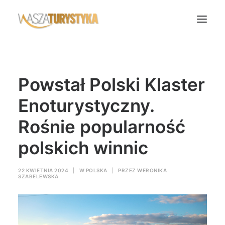
Księga wspomnień
Powstał Polski Klaster
Biura podróży
Transport
Enoturystyczny.
Noclegi
Rośnie popularność
Polska
polskich winnic
Świat
Podcasty
22 KWIETNIA 2024
|
W
POLSKA
|
PRZEZ
WERONIKA
SZABELEWSKA
Rok Kobiet
Wasze Podróże