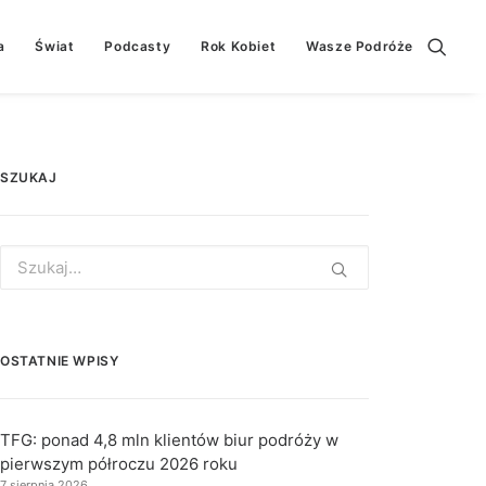
a
Świat
Podcasty
Rok Kobiet
Wasze Podróże
SZUKAJ
Search
for:
OSTATNIE WPISY
TFG: ponad 4,8 mln klientów biur podróży w
pierwszym półroczu 2026 roku
7 sierpnia 2026