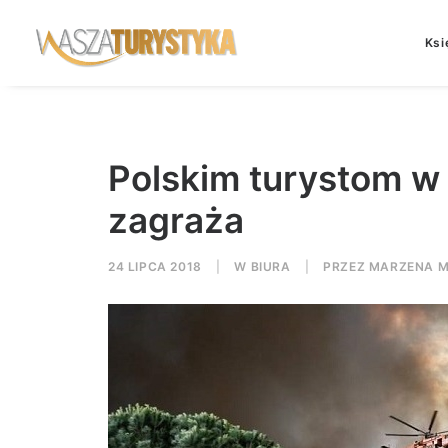
Ksi
Polskim turystom w G
zagraża
24 LIPCA 2018
|
W
BIURA
|
PRZEZ
MARZENA 