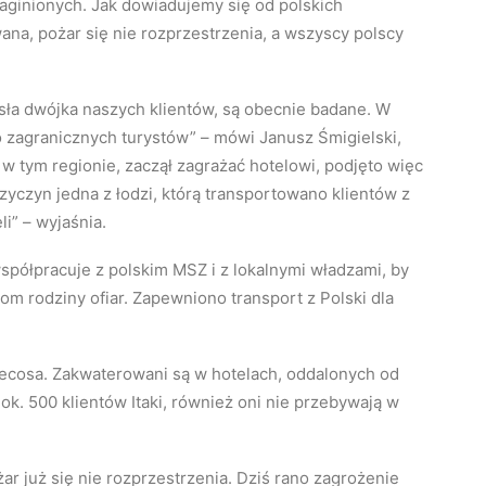
zaginionych. Jak dowiadujemy się od polskich
ana, pożar się nie rozprzestrzenia, a wszyscy polscy
sła dwójka naszych klientów, są obecnie badane. W
o zagranicznych turystów” – mówi Janusz Śmigielski,
w tym regionie, zaczął zagrażać hotelowi, podjęto więc
zyczyn jedna z łodzi, którą transportowano klientów z
li” – wyjaśnia.
współpracuje z polskim MSZ i z lokalnymi władzami, by
om rodziny ofiar. Zapewniono transport z Polski dla
ecosa. Zakwaterowani są w hotelach, oddalonych od
k. 500 klientów Itaki, również oni nie przebywają w
żar już się nie rozprzestrzenia. Dziś rano zagrożenie