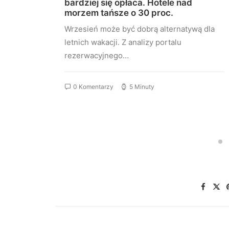
uje
bardziej się opłaca. Hotele nad
morzem tańsze o 30 proc.
utuje
Wrzesień może być dobrą alternatywą dla
TA,
letnich wakacji. Z analizy portalu
rezerwacyjnego…
0 Komentarzy
5 Minuty