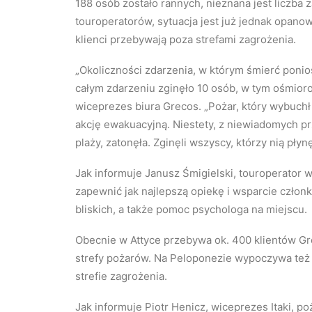
188 osób zostało rannych, nieznana jest liczba 
touroperatorów, sytuacja jest już jednak opanow
klienci przebywają poza strefami zagrożenia.
„Okoliczności zdarzenia, w którym śmierć ponio
całym zdarzeniu zginęło 10 osób, w tym ośmior
wiceprezes biura Grecos. „Pożar, który wybuchł 
akcję ewakuacyjną. Niestety, z niewiadomych pr
plaży, zatonęła. Zginęli wszyscy, którzy nią płynę
Jak informuje Janusz Śmigielski, touroperator 
zapewnić jak najlepszą opiekę i wsparcie członk
bliskich, a także pomoc psychologa na miejscu.
Obecnie w Attyce przebywa ok. 400 klientów Gr
strefy pożarów. Na Peloponezie wypoczywa też o
strefie zagrożenia.
Jak informuje Piotr Henicz, wiceprezes Itaki, po