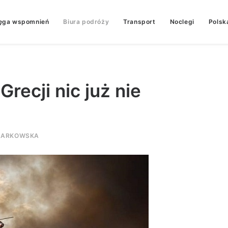
ęga wspomnień
Biura podróży
Transport
Noclegi
Polsk
recji nic już nie
MARKOWSKA