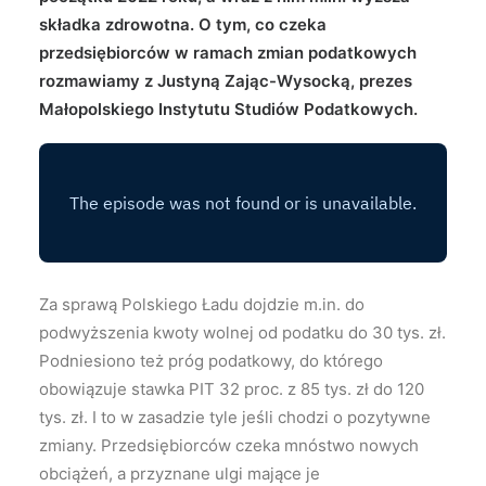
składka zdrowotna. O tym, co czeka
przedsiębiorców w ramach zmian podatkowych
rozmawiamy z Justyną Zając-Wysocką, prezes
Małopolskiego Instytutu Studiów Podatkowych.
Za sprawą Polskiego Ładu dojdzie m.in. do
podwyższenia kwoty wolnej od podatku do 30 tys. zł.
Podniesiono też próg podatkowy, do którego
obowiązuje stawka PIT 32 proc. z 85 tys. zł do 120
tys. zł. I to w zasadzie tyle jeśli chodzi o pozytywne
zmiany. Przedsiębiorców czeka mnóstwo nowych
obciążeń, a przyznane ulgi mające je