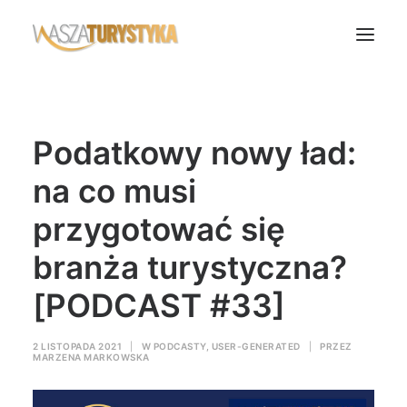
Księga wspomnień
Podatkowy nowy ład:
Biura podróży
Transport
na co musi
Noclegi
przygotować się
Polska
branża turystyczna?
Świat
[PODCAST #33]
Podcasty
Rok Kobiet
2 LISTOPADA 2021
|
W
PODCASTY
,
USER-GENERATED
|
PRZEZ
Wasze Podróże
MARZENA MARKOWSKA