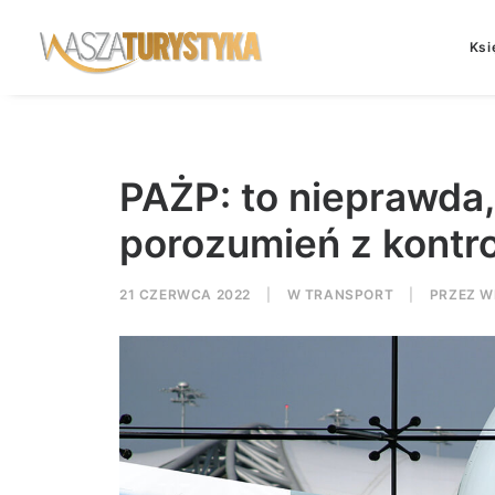
Ksi
PAŻP: to nieprawda,
porozumień z kontr
21 CZERWCA 2022
|
W
TRANSPORT
|
PRZEZ
W