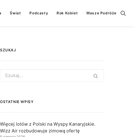
a
Świat
Podcasty
Rok Kobiet
Wasze Podróże
SZUKAJ
Search
for:
OSTATNIE WPISY
Więcej lotów z Polski na Wyspy Kanaryjskie.
Wizz Air rozbudowuje zimową ofertę
5 sierpnia 2026