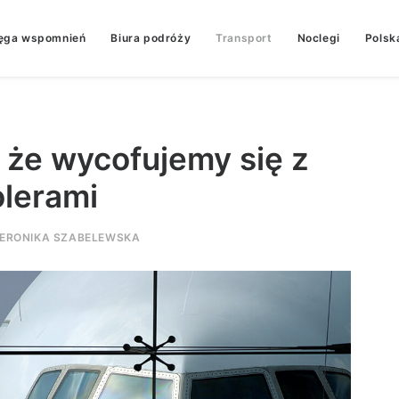
ęga wspomnień
Biura podróży
Transport
Noclegi
Polsk
 że wycofujemy się z
olerami
ERONIKA SZABELEWSKA