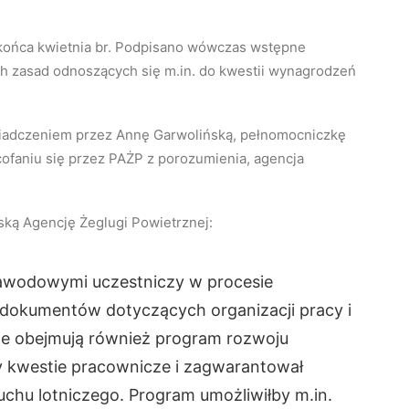
końca kwietnia br. Podpisano wówczas wstępne
 zasad odnoszących się m.in. do kwestii wynagrodzeń
adczeniem przez Annę Garwolińską, pełnomocniczkę
faniu się przez PAŻP z porozumienia, agencja
ką Agencję Żeglugi Powietrznej:
awodowymi uczestniczy w procesie
 dokumentów dotyczących organizacji pracy i
je obejmują również program rozwoju
y kwestie pracownicze i zagwarantował
chu lotniczego. Program umożliwiłby m.in.