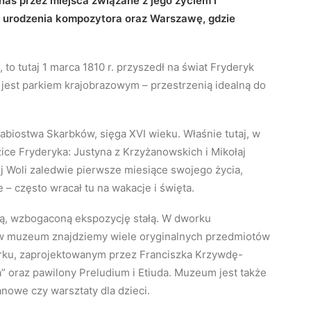
as przez miejsca związane z jego życiem i
e urodzenia kompozytora oraz Warszawę, gdzie
to tutaj 1 marca 1810 r. przyszedł na świat Fryderyk
 jest parkiem krajobrazowym – przestrzenią idealną do
abiostwa Skarbków, sięga XVI wieku. Właśnie tutaj, w
zice Fryderyka: Justyna z Krzyżanowskich i Mikołaj
 Woli zaledwie pierwsze miesiące swojego życia,
 – często wracał tu na wakacje i święta.
ą, wzbogaconą ekspozycję stałą. W dworku
 w muzeum znajdziemy wiele oryginalnych przedmiotów
parku, zaprojektowanym przez Franciszka Krzywdę-
” oraz pawilony Preludium i Etiuda. Muzeum jest także
nowe czy warsztaty dla dzieci.