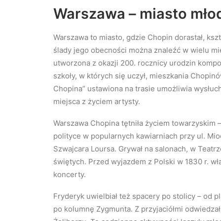
Warszawa – miasto młod
Warszawa to miasto, gdzie Chopin dorastał, kształ
ślady jego obecności można znaleźć w wielu mie
utworzona z okazji 200. rocznicy urodzin kompozy
szkoły, w których się uczył, mieszkania Chopin
Chopina” ustawiona na trasie umożliwia wysłuc
miejsca z życiem artysty.
Warszawa Chopina tętniła życiem towarzyskim – 
polityce w popularnych kawiarniach przy ul. Mio
Szwajcara Loursa. Grywał na salonach, w Teatr
świętych. Przed wyjazdem z Polski w 1830 r. w
koncerty.
Fryderyk uwielbiał też spacery po stolicy – od 
po kolumnę Zygmunta. Z przyjaciółmi odwiedzał 