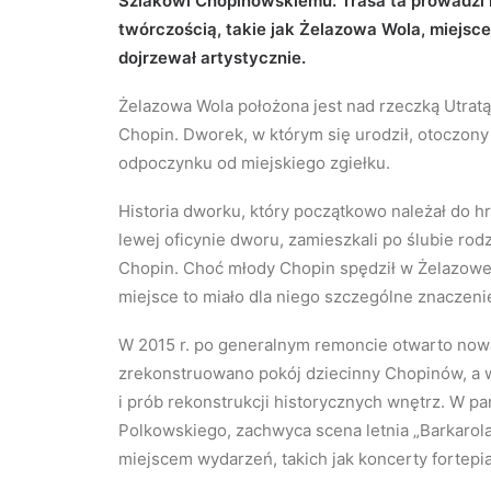
Szlakowi Chopinowskiemu. Trasa ta prowadzi n
twórczością, takie jak Żelazowa Wola, miejsc
dojrzewał artystycznie.
Żelazowa Wola położona jest nad rzeczką Utratą, 
Chopin. Dworek, w którym się urodził, otoczony
odpoczynku od miejskiego zgiełku.
Historia dworku, który początkowo należał do hr
lewej oficynie dworu, zamieszkali po ślubie rod
Chopin. Choć młody Chopin spędził w Żelazowej
miejsce to miało dla niego szczególne znaczenie
W 2015 r. po generalnym remoncie otwarto now
zrekonstruowano pokój dziecinny Chopinów, a
i prób rekonstrukcji historycznych wnętrz. W 
Polkowskiego, zachwyca scena letnia „Barkarola
miejscem wydarzeń, takich jak koncerty fortepia