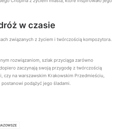
dego Chopina z życiem miasta, które inspirowało jego
dróż w czasie
cach związanych z życiem i twórczością kompozytora.
nym rozwiązaniom, szlak przyciąga zarówno
y dopiero zaczynają swoją przygodę z twórczością
li, czy na warszawskim Krakowskim Przedmieściu,
 postanowi podążyć jego śladami.
MAZOWSZE