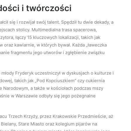
ości i twórczości
cił się i rozwijał swój talent. Spędził tu dwie dekady, a
jscach stolicy. Multimedialna trasa spacerowa,
tora, łączy 15 kluczowych lokalizacji, takich jak
ów oraz kawiarnie, w których bywał. Każda „ławeczka
hanie fragmentu jego utworów i zgłębienie związku
młody Fryderyk uczestniczył w dyskusjach o kulturze i
dowej, takich jak „Pod Kopciuszkiem” czy cukiernia
ze Narodowym, a także w kościołach podczas mszy
łaśnie w Warszawie odbyły się jego pożegnalne
placu Trzech Krzyży, przez Krakowskie Przedmieście, aż
Bielany, Stare Miasto oraz kolegium pijarów na