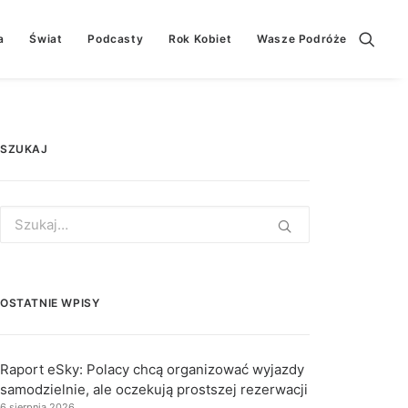
a
Świat
Podcasty
Rok Kobiet
Wasze Podróże
SZUKAJ
Search
for:
OSTATNIE WPISY
Raport eSky: Polacy chcą organizować wyjazdy
samodzielnie, ale oczekują prostszej rezerwacji
6 sierpnia 2026