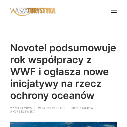
Księga wspomnień
Novotel podsumowuje
Biura podróży
Transport
rok współpracy z
Noclegi
WWF i ogłasza nowe
Polska
inicjatywy na rzecz
Świat
ochrony oceanów
Podcasty
Rok Kobiet
27 MAJA 2025
|
W
PRESS RELEASE
|
PRZEZ
MARTA
Wasze Podróże
ANDRZEJEWSKA