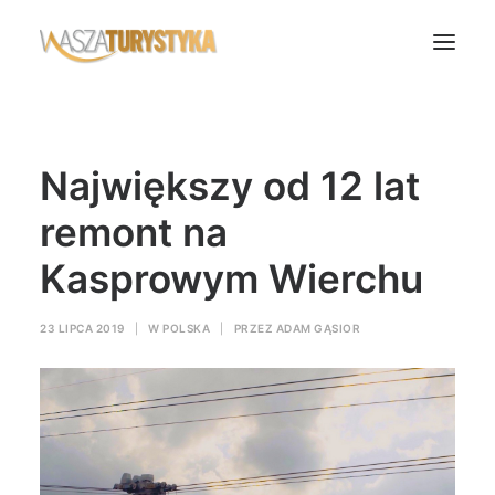
Księga wspomnień
Największy od 12 lat
Biura podróży
Transport
remont na
Noclegi
Kasprowym Wierchu
Polska
Świat
23 LIPCA 2019
|
W
POLSKA
|
PRZEZ
ADAM GĄSIOR
Podcasty
Rok Kobiet
Wasze Podróże