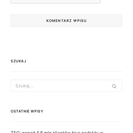
SZUKAJ
Search
for:
OSTATNIE WPISY
TFG: ponad 4,8 mln klientów biur podróży w