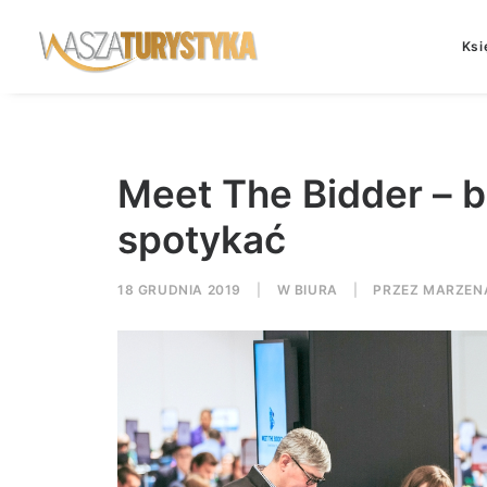
Ksi
Meet The Bidder – b
spotykać
18 GRUDNIA 2019
|
W
BIURA
|
PRZEZ
MARZEN