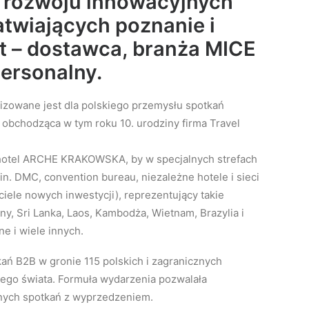
 rozwoju innowacyjnych
atwiających poznanie i
ent – dostawca, branża MICE
personalny.
izowane jest dla polskiego przemysłu spotkań
 obchodząca w tym roku 10. urodziny firma Travel
 hotel ARCHE KRAKOWSKA, by w specjalnych strefach
 in. DMC, convention bureau, niezależne hotele i sieci
iciele nowych inwestycji), reprezentujący takie
ny, Sri Lanka, Laos, Kambodża, Wietnam, Brazylia i
e i wiele innych.
ań B2B w gronie 115 polskich i zagranicznych
łego świata. Formuła wydarzenia pozwalała
anych spotkań z wyprzedzeniem.