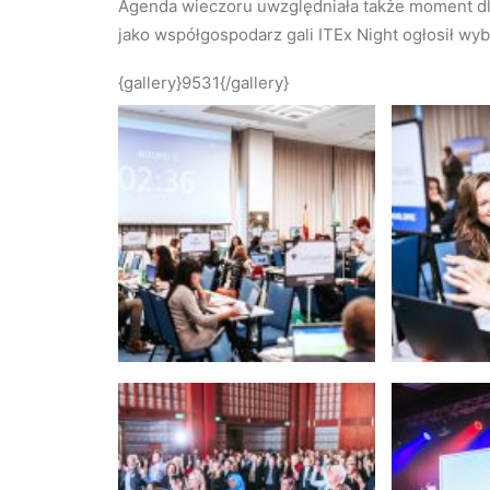
Agenda wieczoru uwzględniała także moment dla 
jako współgospodarz gali ITEx Night ogłosił w
{gallery}9531{/gallery}