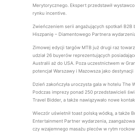
Merytorycznego. Ekspert przedstawił wystawcom
rynku incentive.
Zwieńczeniem serii angażujących spotkań B2B by
Hiszpanię – Diamentowego Partnera wydarzeni
Zimowej edycji targów MTB już drugi raz towar
udział 26 buyerów reprezentujących posiadając
Australii aż do USA. Poza uczestnictwem w Gran
potencjał Warszawy i Mazowsza jako destynacji 
Dzień zakończyła uroczysta gala w hotelu The W
Podczas imprezy ponad 250 przedstawicieli świ
Travel Bidder, a także nawiązywało nowe kontak
Wieczór uświetnił toast polską wódką, a także Br
Entertainment Partner wydarzenia, zaangażował 
czy wzajemnego masażu pleców w rytm rockowyc