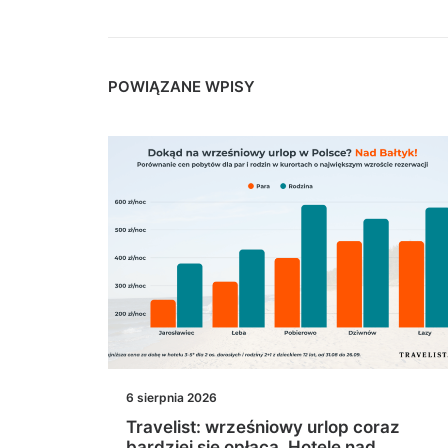
POWIĄZANE WPISY
6 sierpnia 2026
a
Travelist: wrześniowy urlop coraz
uje
bardziej się opłaca. Hotele nad