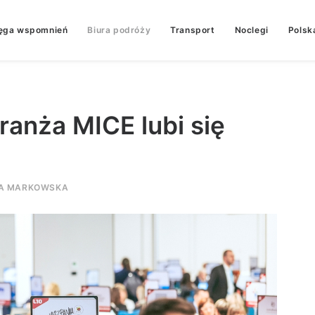
ęga wspomnień
Biura podróży
Transport
Noclegi
Polsk
ranża MICE lubi się
A MARKOWSKA