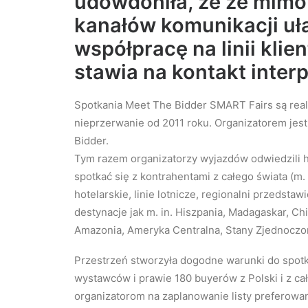
udowdoniła, że że mimo
kanałów komunikacji uł
współpracę na linii kli
stawia na kontakt inter
Spotkania Meet The Bidder SMART Fairs są real
nieprzerwanie od 2011 roku. Organizatorem jest
Bidder.
Tym razem organizatorzy wyjazdów odwiedzili
spotkać się z kontrahentami z całego świata (m.
hotelarskie, linie lotnicze, regionalni przedstaw
destynacje jak m. in. Hiszpania, Madagaskar, Chi
Amazonia, Ameryka Centralna, Stany Zjednoczon
Przestrzeń stworzyła dogodne warunki do spotk
wystawców i prawie 180 buyerów z Polski i z ca
organizatorom na zaplanowanie listy preferow