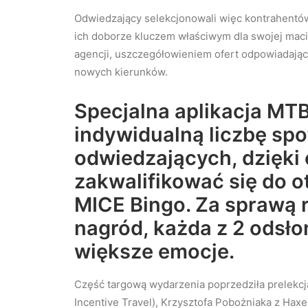
Odwiedzający selekcjonowali więc kontrahentów j
ich doborze kluczem właściwym dla swojej macie
agencji, uszczegółowieniem ofert odpowiadający
nowych kierunków.
Specjalna aplikacja MT
indywidualną liczbę sp
odwiedzających, dzięki
zakwalifikować się do 
MICE Bingo. Za sprawą r
nagród, każda z 2 odsło
większe emocje.
Część targową wydarzenia poprzedziła prelekcj
Incentive Travel), Krzysztofa Pobożniaka z Haxel