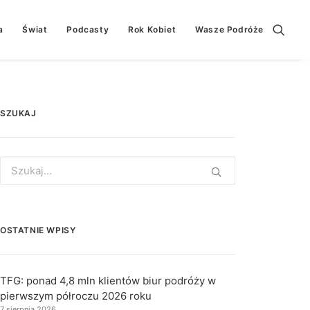
a
Świat
Podcasty
Rok Kobiet
Wasze Podróże
SZUKAJ
Search
for:
OSTATNIE WPISY
TFG: ponad 4,8 mln klientów biur podróży w
pierwszym półroczu 2026 roku
7 sierpnia 2026