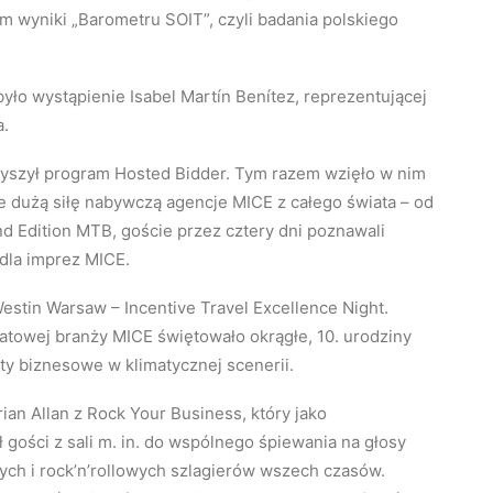
 wyniki „Barometru SOIT”, czyli badania polskiego
ło wystąpienie Isabel Martín Benítez, reprezentującej
a.
zyszył program Hosted Bidder. Tym razem wzięło w nim
e dużą siłę nabywczą agencje MICE z całego świata – od
d Edition MTB, goście przez cztery dni poznawali
dla imprez MICE.
estin Warsaw – Incentive Travel Excellence Night.
atowej branży MICE świętowało okrągłe, 10. urodziny
ty biznesowe w klimatycznej scenerii.
ian Allan z Rock Your Business, który jako
gości z sali m. in. do wspólnego śpiewania na głosy
h i rock’n’rollowych szlagierów wszech czasów.