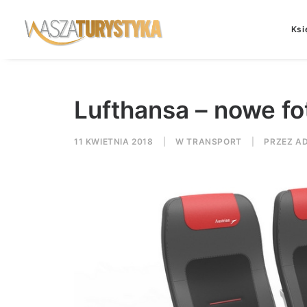
Ksi
Lufthansa – nowe f
11 KWIETNIA 2018
|
W
TRANSPORT
|
PRZEZ
A