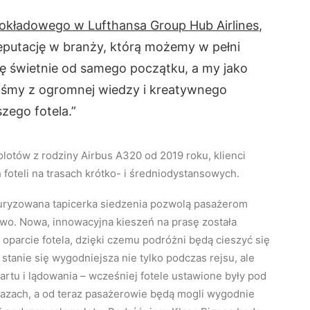
pokładowego w Lufthansa Group Hub Airlines
,
eputację w branży, którą możemy w pełni
ię świetnie od samego początku, a my jako
iśmy z ogromnej wiedzy i kreatywnego
zego fotela.”
tów z rodziny Airbus A320 od 2019 roku, klienci
foteli na trasach krótko- i średniodystansowych.
turyzowana tapicerka siedzenia pozwolą pasażerom
owo. Nowa, innowacyjna kieszeń na prasę została
parcie fotela, dzięki czemu podróżni będą cieszyć się
stanie się wygodniejsza nie tylko podczas rejsu, ale
tartu i lądowania – wcześniej fotele ustawione były pod
azach, a od teraz pasażerowie będą mogli wygodnie