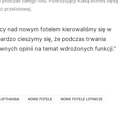
podczas całego lotu. Podróżujący Klasą Biznes będą
ci przelotowej.
acy nad nowym fotelem kierowaliśmy się w
 bardzo cieszymy się, że podczas trwania
wnych opinii na temat wdrożonych funkcji.”
LUFTHANSA
NOWE FOTELE
NOWE FOTELE LOTNICZE