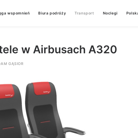
ęga wspomnień
Biura podróży
Transport
Noclegi
Polsk
otele w Airbusach A320
DAM GĄSIOR