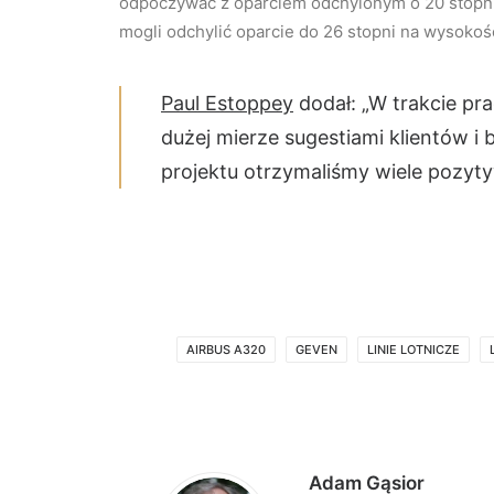
odpoczywać z oparciem odchylonym o 20 stopni 
mogli odchylić oparcie do 26 stopni na wysokoś
Paul Estoppey
dodał: „W trakcie pr
dużej mierze sugestiami klientów i
projektu otrzymaliśmy wiele pozyty
AIRBUS A320
GEVEN
LINIE LOTNICZE
Adam Gąsior