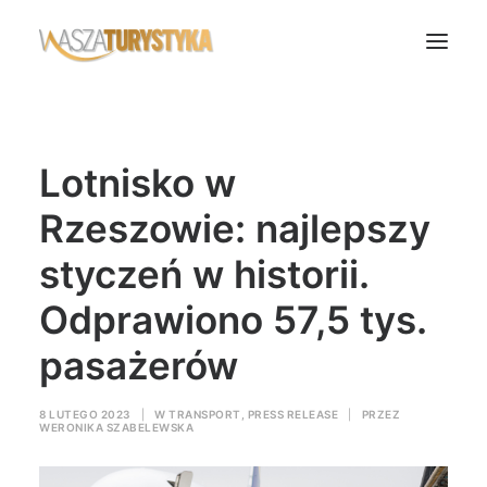
Księga wspomnień
Lotnisko w
Biura podróży
Transport
Rzeszowie: najlepszy
Noclegi
styczeń w historii.
Polska
Odprawiono 57,5 tys.
Świat
pasażerów
Podcasty
Rok Kobiet
8 LUTEGO 2023
|
W
TRANSPORT
,
PRESS RELEASE
|
PRZEZ
Wasze Podróże
WERONIKA SZABELEWSKA