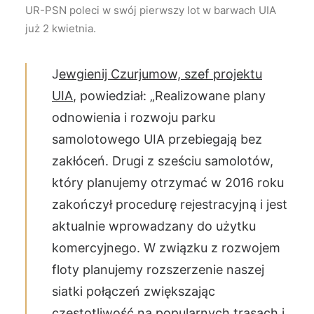
UR-PSN poleci w swój pierwszy lot w barwach UIA
już 2 kwietnia.
J
ewgienij Czurjumow, szef projektu
UIA
, powiedział: „Realizowane plany
odnowienia i rozwoju parku
samolotowego UIA przebiegają bez
zakłóceń. Drugi z sześciu samolotów,
który planujemy otrzymać w 2016 roku
zakończył procedurę rejestracyjną i jest
aktualnie wprowadzany do użytku
komercyjnego. W związku z rozwojem
floty planujemy rozszerzenie naszej
siatki połączeń zwiększając
częstotliwość na popularnych trasach i