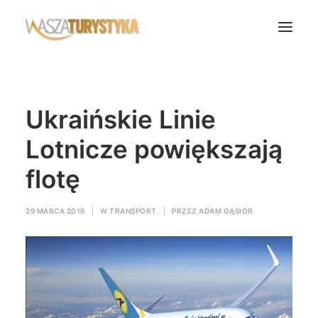
Księga wspomnień
Ukraińskie Linie
Biura podróży
Transport
Lotnicze powiększają
Noclegi
flotę
Polska
Świat
29 MARCA 2016
|
W
TRANSPORT
|
PRZEZ
ADAM GĄSIOR
Podcasty
Rok Kobiet
Wasze Podróże