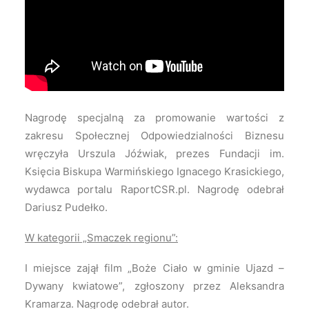
Nagrodę specjalną za promowanie wartości z
zakresu Społecznej Odpowiedzialności Biznesu
wręczyła Urszula Jóźwiak, prezes Fundacji im.
Księcia Biskupa Warmińskiego Ignacego Krasickiego,
wydawca portalu RaportCSR.pl. Nagrodę odebrał
Dariusz Pudełko.
W kategorii „Smaczek regionu”:
I miejsce zajął film „Boże Ciało w gminie Ujazd –
Dywany kwiatowe”, zgłoszony przez Aleksandra
Kramarza. Nagrodę odebrał autor.