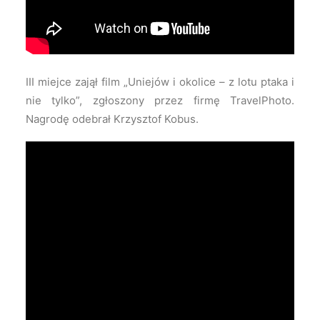
III miejce zajął film „Uniejów i okolice – z lotu ptaka i
nie tylko”, zgłoszony przez firmę TravelPhoto.
Nagrodę odebrał Krzysztof Kobus.