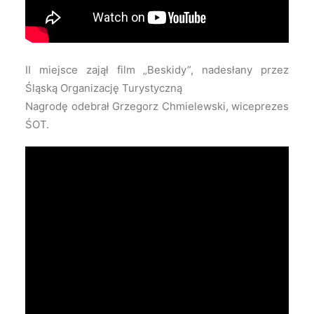
II miejsce zajął film „Beskidy”, nadesłany przez
Śląską Organizację Turystyczną
Nagrodę odebrał Grzegorz Chmielewski, wiceprezes
ŚOT.