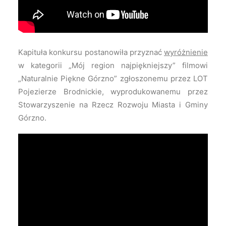
Kapituła konkursu postanowiła przyznać
wyróżnienie
w kategorii „Mój region najpiękniejszy” filmowi
„Naturalnie Piękne Górzno” zgłoszonemu przez LOT
Pojezierze Brodnickie, wyprodukowanemu przez
Stowarzyszenie na Rzecz Rozwoju Miasta i Gminy
Górzno.