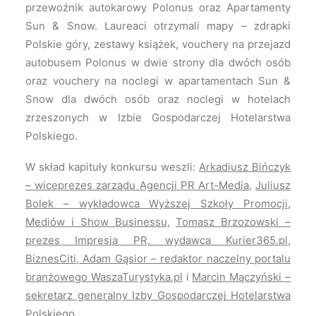
przewoźnik autokarowy Polonus oraz Apartamenty
Sun & Snow. Laureaci otrzymali mapy – zdrapki
Polskie góry, zestawy książek, vouchery na przejazd
autobusem Polonus w dwie strony dla dwóch osób
oraz vouchery na noclegi w apartamentach Sun &
Snow dla dwóch osób oraz noclegi w hotelach
zrzeszonych w Izbie Gospodarczej Hotelarstwa
Polskiego.
W skład kapituły konkursu weszli:
Arkadiusz Bińczyk
– wiceprezes zarządu Agencji PR Art-Media
,
Juliusz
Bolek – wykładowca Wyższej Szkoły Promocji,
Mediów i Show Businessu
,
Tomasz Brzozowski –
prezes Impresja PR, wydawca Kurier365.pl
,
BiznesCiti, Adam Gąsior – redaktor naczelny portalu
branżowego WaszaTurystyka.pl
i
Marcin Mączyński –
sekretarz generalny Izby Gospodarczej Hotelarstwa
Polskiego
.