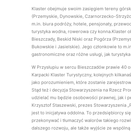
Klaster obejmuje swoim zasięgiem tereny górski
(Przemyskie, Dynowskie, Czarnorzecko-Strzyżow
m.in. biura podróży, hotele, pensjonaty, przewod
turystyka wodna, rowerowa czy konna.Klaster o
Bieszczady, Beskid Niski oraz Pogórza (Przemy
Bukowskie i Jasielskie). Jego członkowie to m.in
gastronomiczne oraz różne usługi, jak turysty
W Przysłupiu w sercu Bieszczadów prawie 40 o
Karpacki Klaster Turystyczny, kolejnych kilkana
jako porozumieniem, które zostanie zarejestro
Stąd też i decyzja Stowarzyszenia na Rzecz Pro
udzielać mu będzie osobowości prawnej, jak i pe
Krzysztof Staszewski, prezes Stowarzyszenia „P
jest to inicjatywa oddolna. To przedsiębiorcy się
przekonywać i tłumaczyć walorów takiego rozwiąza
dalszego rozwoju, ale także wyjście ze wspóln