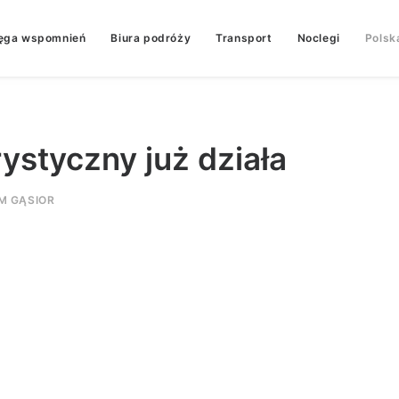
ęga wspomnień
Biura podróży
Transport
Noclegi
Polsk
ystyczny już działa
M GĄSIOR