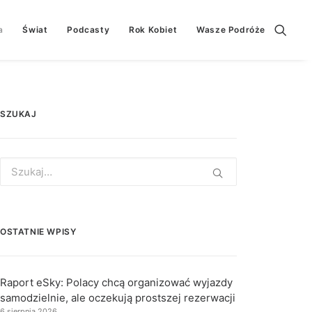
a
Świat
Podcasty
Rok Kobiet
Wasze Podróże
SZUKAJ
Search
for:
OSTATNIE WPISY
Raport eSky: Polacy chcą organizować wyjazdy
samodzielnie, ale oczekują prostszej rezerwacji
6 sierpnia 2026