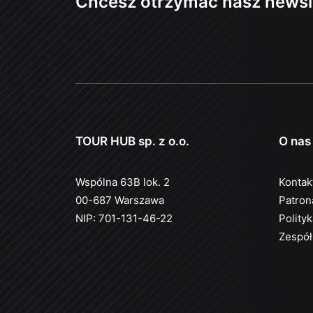
Chcesz otrzymać nasz newsl
TOUR HUB sp. z o.o.
O nas
Wspólna 63B lok. 2
Kontak
00-687 Warszawa
Patron
NIP: 701-131-46-22
Polity
Zespół