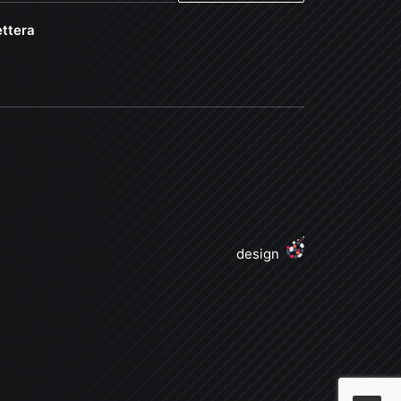
ttera
design
j