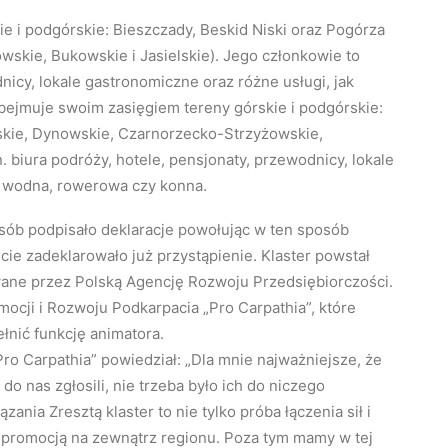
e i podgórskie: Bieszczady, Beskid Niski oraz Pogórza
skie, Bukowskie i Jasielskie). Jego członkowie to
nicy, lokale gastronomiczne oraz różne usługi, jak
bejmuje swoim zasięgiem tereny górskie i podgórskie:
skie, Dynowskie, Czarnorzecko-Strzyżowskie,
. biura podróży, hotele, pensjonaty, przewodnicy, lokale
ka wodna, rowerowa czy konna.
sób podpisało deklaracje powołując w ten sposób
ście zadeklarowało już przystąpienie. Klaster powstał
wane przez Polską Agencję Rozwoju Przedsiębiorczości.
mocji i Rozwoju Podkarpacia „Pro Carpathia”, które
łnić funkcję animatora.
ro Carpathia” powiedział: „Dla mnie najważniejsze, że
 do nas zgłosili, nie trzeba było ich do niczego
nia Zresztą klaster to nie tylko próba łączenia sił i
ą promocją na zewnątrz regionu. Poza tym mamy w tej