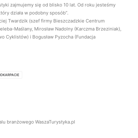
yki zajmujemy się od blisko 10 lat. Od roku jesteśmy
który działa w podobny sposób”.
iej Twardzik (szef firmy Bieszczadzkie Centrum
ieleba-Maślany, Mirosław Nadolny (Karczma Brzeziniak),
wo Cyklistów) i Bogusław Pyzocha (Fundacja
DKARPACIE
alu branżowego WaszaTurystyka.pl