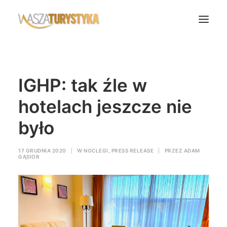
Księga wspomnień
IGHP: tak źle w
Biura podróży
Transport
hotelach jeszcze nie
Noclegi
było
Polska
Świat
17 GRUDNIA 2020
|
W
NOCLEGI
,
PRESS RELEASE
|
PRZEZ
ADAM
GĄSIOR
Podcasty
Rok Kobiet
Wasze Podróże