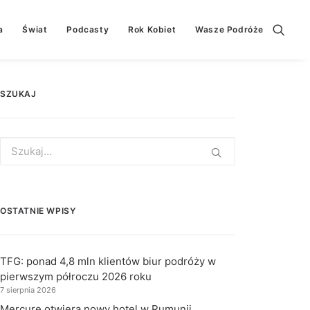
a
Świat
Podcasty
Rok Kobiet
Wasze Podróże
SZUKAJ
Search
for:
OSTATNIE WPISY
TFG: ponad 4,8 mln klientów biur podróży w
pierwszym półroczu 2026 roku
7 sierpnia 2026
Mercure otwiera nowy hotel w Rumunii