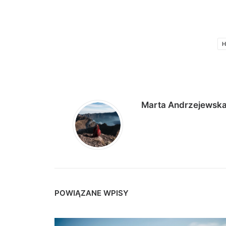
H
Marta Andrzejewsk
POWIĄZANE WPISY