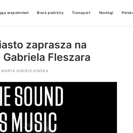
ęga wspomnień
Biura podróży
Transport
Noclegi
Polsk
iasto zaprasza na
 Gabriela Fleszara
Z
MARTA ANDRZEJEWSKA