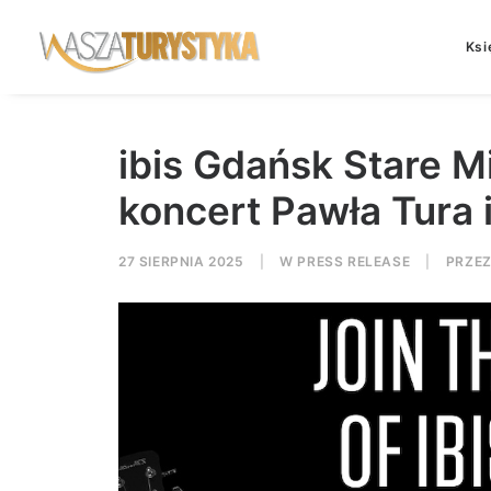
Ksi
ibis Gdańsk Stare M
koncert Pawła Tura i
27 SIERPNIA 2025
|
W
PRESS RELEASE
|
PRZE