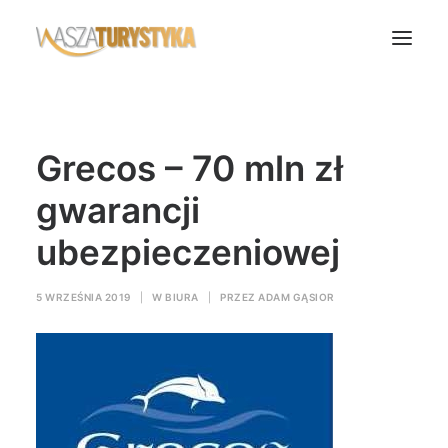
Księga wspomnień
Grecos – 70 mln zł
Biura podróży
Transport
gwarancji
Noclegi
ubezpieczeniowej
Polska
Świat
5 WRZEŚNIA 2019
|
W
BIURA
|
PRZEZ
ADAM GĄSIOR
Podcasty
Rok Kobiet
Wasze Podróże