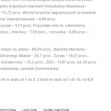
gości krajowych stanowili mieszkańcy Mazowsza –
 – 13,72 proc. Wśród turystów zagranicznych przeważali
 oraz Skandynawowie – 6,98 proc.
zynek – 51,5 proc. Pozostałe cele to: odwiedziny
roc., interesy – 7,39 proc., rozrywka – 6,86 proc. i
ejsc to: plaża – 66,49 proc., Bazylika Mariacka –
 Głównego Miasta – 25,7 proc., Żuraw – 18,21 proc.,
Solidarności – 15,3 proc., ZOO – 11,87 proc. Aż 30 proc.
odwiedziło Jarmark Dominikański
54 w skali od 1 do 5. Z kolei w skali od 1 do 10, na 8,8
RYSTYCZNA
LATO 2016
LICZBA TURYSTÓW