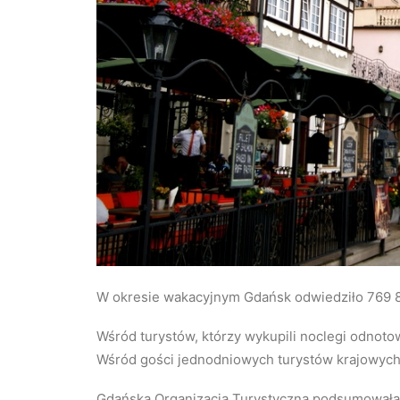
W okresie wakacyjnym Gdańsk odwiedziło 769 89
Wśród turystów, którzy wykupili noclegi odnoto
Wśród gości jednodniowych turystów krajowych 
Gdańska Organizacja Turystyczna podsumowała 