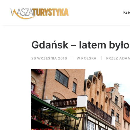
Ksi
Gdańsk – latem było
26 WRZEŚNIA 2016
|
W
POLSKA
|
PRZEZ
ADAM