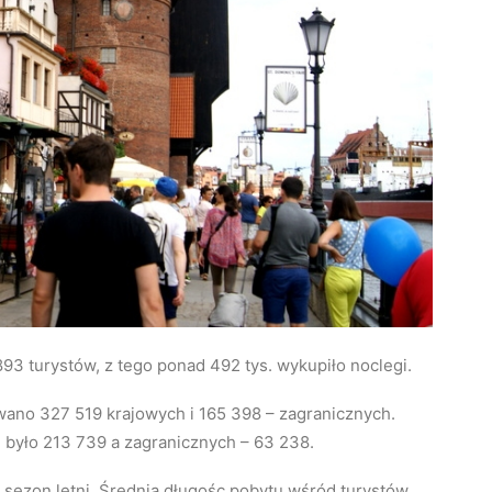
3 turystów, z tego ponad 492 tys. wykupiło noclegi.
wano 327 519 krajowych i 165 398 – zagranicznych.
było 213 739 a zagranicznych – 63 238.
sezon letni. Średnia długośc pobytu wśród turystów